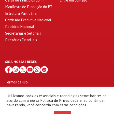
Carta de Princípios do PT
Entre em contato
Manifesto de Fundação do PT
Estrutura Partidária
Comissão Executiva Nacional
Diretório Nacional
Secretarias e Setoriais
Diretórios Estaduais
SIGA NOSSAS REDES
Termos de uso
Política de privacidade
© 2010 - 2026
Utilizamos cookies essenciais e tecnologias semelhantes de
Partido dos Trabalhadores Todos os direitos reservados
acordo com a nossa
Política de Privacidade
e, ao continuar
navegando, você concorda com estas condições.