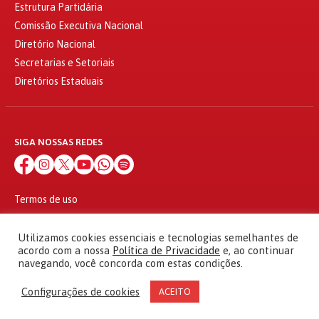
Estrutura Partidária
Comissão Executiva Nacional
Diretório Nacional
Secretarias e Setoriais
Diretórios Estaduais
SIGA NOSSAS REDES
Termos de uso
Política de privacidade
© 2010 - 2026
Utilizamos cookies essenciais e tecnologias semelhantes de
Partido dos Trabalhadores Todos os direitos reservados
acordo com a nossa
Política de Privacidade
e, ao continuar
navegando, você concorda com estas condições.
Configurações de cookies
ACEITO