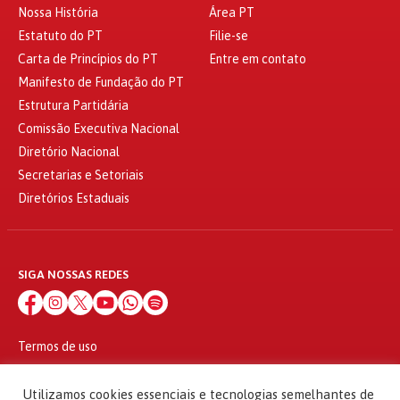
Nossa História
Área PT
Estatuto do PT
Filie-se
Carta de Princípios do PT
Entre em contato
Manifesto de Fundação do PT
Estrutura Partidária
Comissão Executiva Nacional
Diretório Nacional
Secretarias e Setoriais
Diretórios Estaduais
SIGA NOSSAS REDES
Termos de uso
Política de privacidade
© 2010 - 2026
Utilizamos cookies essenciais e tecnologias semelhantes de