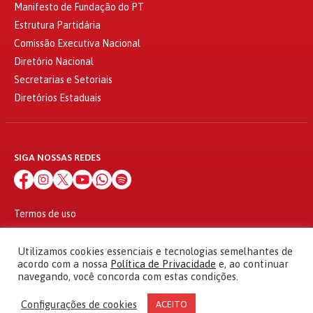
Manifesto de Fundação do PT
Estrutura Partidária
Comissão Executiva Nacional
Diretório Nacional
Secretarias e Setoriais
Diretórios Estaduais
SIGA NOSSAS REDES
Termos de uso
Política de privacidade
© 2010 - 2026
Utilizamos cookies essenciais e tecnologias semelhantes de
Partido dos Trabalhadores Todos os direitos reservados
acordo com a nossa
Política de Privacidade
e, ao continuar
navegando, você concorda com estas condições.
Configurações de cookies
ACEITO