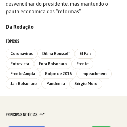
desvencilhar do presidente, mas mantendo o
pauta econômica das “reformas”.
Da Redação
TÓPICOS
Coronavírus
Dilma Rousseff
El País
Entrevista
Fora Bolsonaro
Frente
Frente Ampla
Golpe de 2016
Impeachment
Jair Bolsonaro
Pandemia
Sérgio Moro
PRINCIPAIS NOTÍCIAS