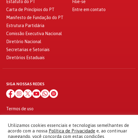
Estatuto do PT
Filie-se
Carta de Princípios do PT
Entre em contato
Manifesto de Fundação do PT
Estrutura Partidária
Comissão Executiva Nacional
Diretório Nacional
Secretarias e Setoriais
Diretórios Estaduais
SIGA NOSSAS REDES
Termos de uso
Política de privacidade
© 2010 - 2026
Utilizamos cookies essenciais e tecnologias semelhantes de
Partido dos Trabalhadores Todos os direitos reservados
acordo com a nossa
Política de Privacidade
e, ao continuar
navegando, você concorda com estas condições.