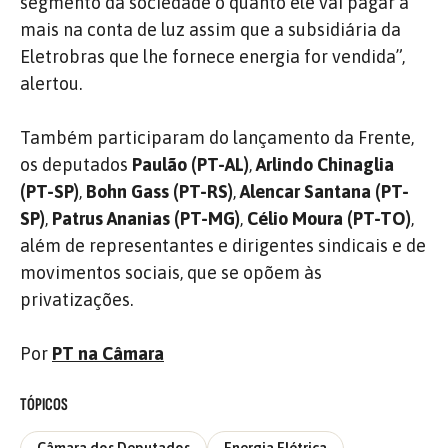
segmento da sociedade o quanto ele vai pagar a
mais na conta de luz assim que a subsidiária da
Eletrobras que lhe fornece energia for vendida”,
alertou.
Também participaram do lançamento da Frente,
os deputados
Paulão
(PT-AL)
,
Arlindo Chinaglia
(PT-SP)
,
Bohn Gass
(PT-RS)
,
Alencar Santana (PT-
SP)
,
Patrus Ananias
(PT-MG)
,
Célio Moura (PT-TO)
,
além de representantes e dirigentes sindicais e de
movimentos sociais, que se opõem às
privatizações.
Por
PT na Câmara
TÓPICOS