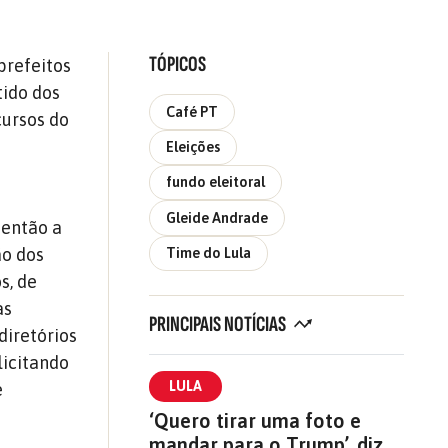
TÓPICOS
prefeitos
tido dos
Café PT
cursos do
Eleições
fundo eleitoral
Gleide Andrade
 então a
ão dos
Time do Lula
s, de
as
PRINCIPAIS NOTÍCIAS
diretórios
licitando
LULA
e
‘Quero tirar uma foto e
mandar para o Trump’, diz