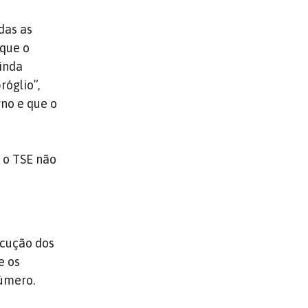
das as
 que o
inda
óglio”,
rno e que o
 o TSE não
ecução dos
e os
número.