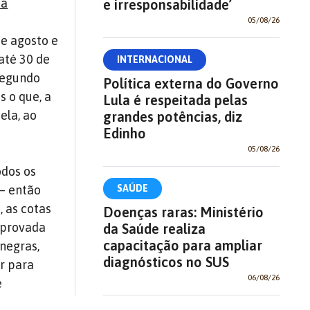
bá
e irresponsabilidade’
05/08/26
de agosto e
até 30 de
INTERNACIONAL
 segundo
Política externa do Governo
s o que, a
Lula é respeitada pelas
ela, ao
grandes potências, diz
Edinho
05/08/26
odos os
SAÚDE
 – então
, as cotas
Doenças raras: Ministério
aprovada
da Saúde realiza
capacitação para ampliar
negras,
diagnósticos no SUS
r para
06/08/26
e