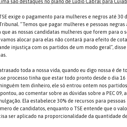
lima são destaques no plano de Lúdio Cabral para Cuia
 TSE exige o pagamento para mulheres e negros até 30 
o Tribunal. “Temos que pagar mulheres e pessoas negras 
ica que as nossas candidatas mulheres que forem para o
 vamos alocar para elas não contará para efeito de cota
ande injustiça com os partidos de um modo geral”, disse 
as.
atrasado toda a nossa vida, quando eu digo nossa é de t
sse processo tinha que estar todo pronto desde o dia 16
 ninguém tem dinheiro, ele só entrou ontem nos partidos
apontou, ao comentar sobre as dúvidas sobre a PEC 09, 
ulgação. Ela estabelece 30% de recursos para pessoas 
mero de candidatos, enquanto o TSE entende que o valo
isa ser aplicado na proporcionalidade da quantidade d