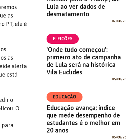
Lula ao ver dados de
ueremos
desmatamento
que as
07/08/26
o PT, ele é
ELEIÇÕES
'Onde tudo começou':
aos
primeiro ato de campanha
tos às
de Lula será na histórica
eide alerta
Vila Euclides
ue está
06/08/26
EDUCAÇÃO
edir o
Educação avança; índice
licou. O
que mede desempenho de
estudantes é o melhor em
o para
20 anos
06/08/26