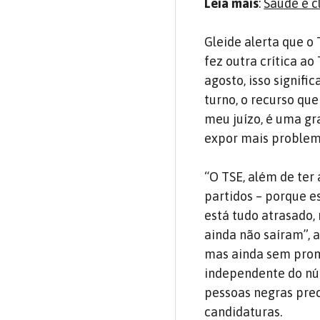
Leia mais
:
Saúde e c
Gleide alerta que o
fez outra crítica a
agosto, isso signif
turno, o recurso que
meu juízo, é uma gr
expor mais problem
“O TSE, além de ter 
partidos – porque e
está tudo atrasado,
ainda não saíram”, 
mas ainda sem prom
independente do nú
pessoas negras prec
candidaturas.