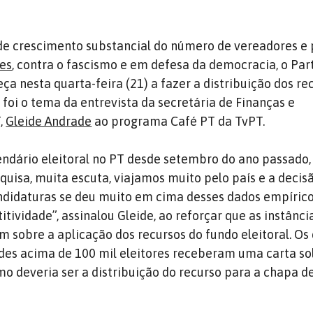
de crescimento substancial do número de vereadores e 
ões
, contra o fascismo e em defesa da democracia, o Par
a nesta quarta-feira (21) a fazer a distribuição dos re
e foi o tema da entrevista da secretária de Finanças e
,
Gleide Andrade
ao programa Café PT da TvPT.
ndário eleitoral no PT desde setembro do ano passado,
quisa, muita escuta, viajamos muito pelo país e a decis
ndidaturas se deu muito em cima desses dados empírico
tividade”, assinalou Gleide, ao reforçar que as instânci
m sobre a aplicação dos recursos do fundo eleitoral. Os 
des acima de 100 mil eleitores receberam uma carta so
o deveria ser a distribuição do recurso para a chapa d