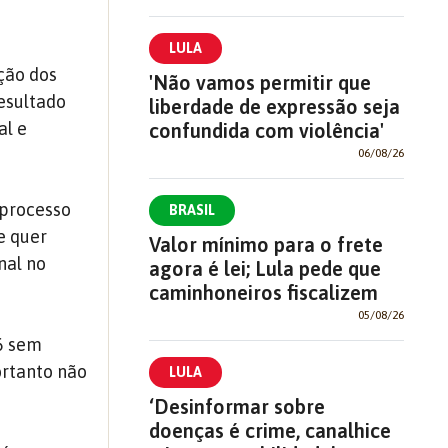
LULA
ção dos
'Não vamos permitir que
resultado
liberdade de expressão seja
al e
confundida com violência'
06/08/26
 processo
BRASIL
e quer
Valor mínimo para o frete
nal no
agora é lei; Lula pede que
caminhoneiros fiscalizem
05/08/26
16 sem
ortanto não
LULA
‘Desinformar sobre
doenças é crime, canalhice