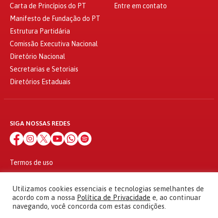
Carta de Princípios do PT
Entre em contato
Manifesto de Fundação do PT
Estrutura Partidária
Comissão Executiva Nacional
Diretório Nacional
Secretarias e Setoriais
Diretórios Estaduais
SIGA NOSSAS REDES
Termos de uso
Política de privacidade
© 2010 - 2026
Utilizamos cookies essenciais e tecnologias semelhantes de
Partido dos Trabalhadores Todos os direitos reservados
acordo com a nossa
Política de Privacidade
e, ao continuar
navegando, você concorda com estas condições.