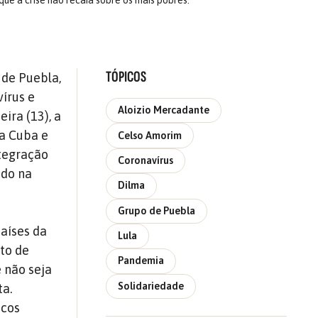
ue a crise não recaia sobre os mais pobres.
TÓPICOS
 de Puebla,
írus e
Aloizio Mercadante
ira (13), a
a Cuba e
Celso Amorim
tegração
Coronavírus
ido na
Dilma
Grupo de Puebla
países da
Lula
to de
Pandemia
e não seja
Solidariedade
ta.
icos