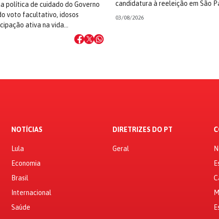
candidatura à reeleição em São P
a política de cuidado do Governo
do voto facultativo, idosos
03/08/2026
cipação ativa na vida…
NOTÍCIAS
DIRETRIZES DO PT
C
Lula
Geral
N
Economia
E
Brasil
C
Internacional
M
Saúde
E