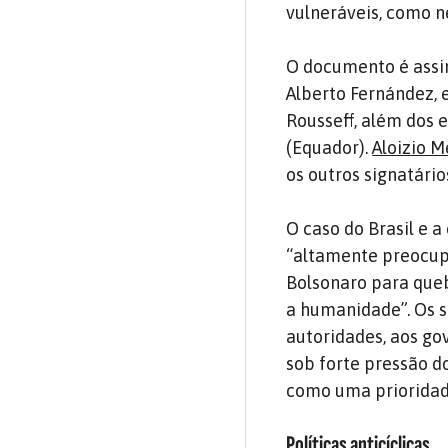
vulneráveis, como n
O documento é assin
Alberto Fernández, e
Rousseff, além dos 
(Equador).
Aloizio 
os outros signatário
O caso do Brasil e 
“altamente preocupa
Bolsonaro para que
a humanidade”. Os s
autoridades, aos gov
sob forte pressão d
como uma prioridad
Políticas anticíclicas