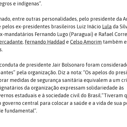
egros e indígenas”.
ado, entre outras personalidades, pelo presidente da A
 pelos ex-presidentes brasileiros Luiz Inácio
Lula
da Sil
ex-mandatários Fernando Lugo (Paraguai) e Rafael Corr
Mercadante
,
Fernando Haddad
e
Celso Amorim
também es
s.
a conduta de presidente Jair Bolsonaro foram considerad
ntes” pela organização. Diz a nota: “Os apelos do pres
brar medidas de segurança sanitária equivalem a um cr
ignatários da organização expressam solidariedade às
ernos estaduais e à sociedade civil do Brasil.“Tiveram 
o governo central para colocar a saúde e a vida de sua 
e fundamental”.