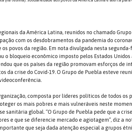
 (na telinha): solidariedade aos povos da América Latina e alerta para q
regionais da América Latina, reunidos no chamado Grupo
pação com os desdobramentos da pandemia do coronav
 os povos da região. Em nota divulgada nesta segunda-fe
ou o bloqueio econômico imposto pelos Estados Unidos 
ndou que os países da região promovam esforços de in
itos da crise do Covid-19. O Grupo de Puebla esteve reun
 videoconferência.
ganização, composta por líderes políticos de todos os 
roteger os mais pobres e mais vulneráveis neste momen
ise sanitária global. “O Grupo de Puebla pede que a cris
res e que se diferencie mercado e agiotagem”, diz a no
portante que seja dada atenção especial a grupos étn