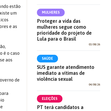
undo estão
Existe um
MULHERES
licos
Proteger a vida das
ores e as
mulheres segue como
prioridade do projeto de
Lula para o Brasil
03/08/26
ão,
o é o caso
SAÚDE
ise aos
SUS garante atendimento
imediato a vítimas de
violência sexual
governo de
04/08/26
 para
ELEIÇÕES
io
 e
PT terá candidatos a