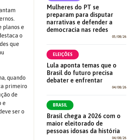
Mulheres do PT se
rantam
preparam para disputar
ernos.
narrativas e defender a
e planos e
democracia nas redes
destaca o
05/08/26
ades que
ou
ELEIÇÕES
Lula aponta temas que o
Brasil do futuro precisa
na, quando
debater e enfrentar
ca primeiro
04/08/26
ução de
o e
BRASIL
deve ser o
Brasil chega a 2026 com o
maior eleitorado de
pessoas idosas da história
04/08/26