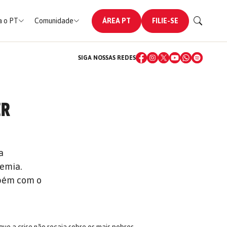
 o PT
Comunidade
ÁREA PT
FILIE-SE
SIGA NOSSAS REDES
ER
a
emia.
mbém com o