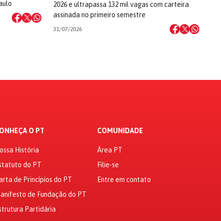
aulo
2026 e ultrapassa 132 mil vagas com carteira
assinada no primeiro semestre
31/07/2026
ONHEÇA O PT
COMUNIDADE
ossa História
Área PT
statuto do PT
Filie-se
arta de Princípios do PT
Entre em contato
anifesto de Fundação do PT
strutura Partidária