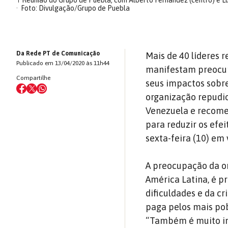
↑
Reunião do Grupo de Puebla, com Alberto Fernández (centro) e Lula
Foto: Divulgação/Grupo de Puebla
Da Rede PT de Comunicação
Mais de 40 líderes 
Publicado em 13/04/2020 às 11h44
manifestam preocu
Compartilhe
seus impactos sobre
organização repudi
Venezuela e recome
para reduzir os efe
sexta-feira (10) em
A preocupação da or
América Latina, é p
dificuldades e da cr
paga pelos mais pob
“Também é muito im