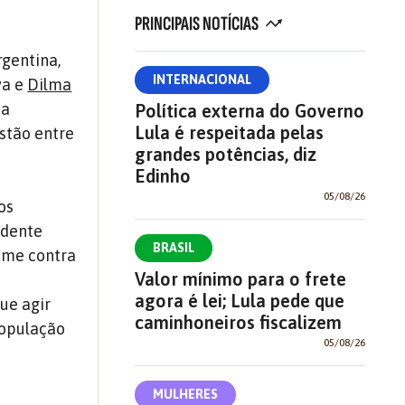
PRINCIPAIS NOTÍCIAS
rgentina,
INTERNACIONAL
va e
Dilma
ea
Política externa do Governo
Lula é respeitada pelas
tão entre
grandes potências, diz
Edinho
05/08/26
os
idente
BRASIL
ime contra
Valor mínimo para o frete
agora é lei; Lula pede que
que agir
caminhoneiros fiscalizem
população
05/08/26
MULHERES