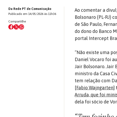
Da Rede PT de Comunicação
Ao comentar a divul
Publicado em 14/05/2026 às 11h36
Bolsonaro (PL-RJ) c
Compartilhe
de São Paulo, Ferna
do dono do Banco Ma
portal Intercept Bras
“Não existe uma pos
Daniel Vocaro foi a
Jair Bolsonaro. Jai
ministro da Casa Civi
tem relação com Da
[
Fabio Wajngarten
]
Arruda, que foi min
dela foi sócio de Vo