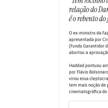
“Tem focinho d
relação do Da
é o rebento d
O ex-ministro da Fa
apresentada por Cir
(Fundo Garantidor d
abortou a aprovaçã
Haddad pontuou aind
por Flávio Bolsonaro
virou essa cleptocr
tem mais noção de 
cinematográfica do 