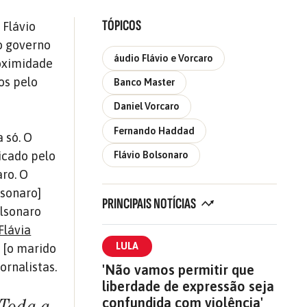
TÓPICOS
 Flávio
o governo
áudio Flávio e Vorcaro
roximidade
os pelo
Banco Master
Daniel Vorcaro
Fernando Haddad
 só. O
icado pelo
Flávio Bolsonaro
ro. O
sonaro]
PRINCIPAIS NOTÍCIAS
olsonaro
Flávia
LULA
 [o marido
ornalistas.
'Não vamos permitir que
liberdade de expressão seja
confundida com violência'