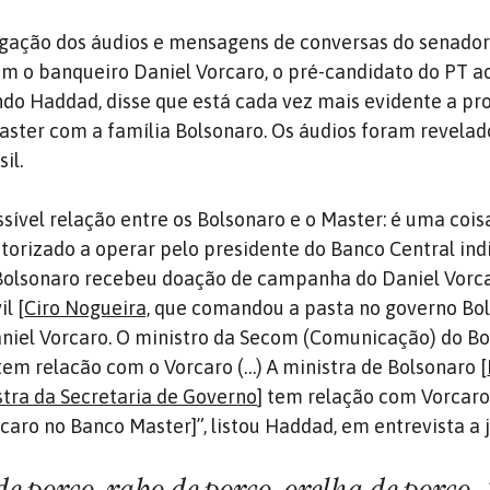
gação dos áudios e mensagens de conversas do senador
om o banqueiro Daniel Vorcaro, o pré-candidato do PT a
ndo Haddad, disse que está cada vez mais evidente a p
ster com a família Bolsonaro. Os áudios foram revelad
il.
sível relação entre os Bolsonaro e o Master: é uma coisa
utorizado a operar pelo presidente do Banco Central ind
r Bolsonaro recebeu doação de campanha do Daniel Vorca
l [
Ciro Nogueira,
que comandou a pasta no governo Bol
niel Vorcaro. O ministro da Secom (Comunicação) do B
 tem relacão com o Vorcaro (…) A ministra de Bolsonaro [
istra da Secretaria de Governo
] tem relação com Vorcaro
rcaro no Banco Master]”, listou Haddad, em entrevista a j