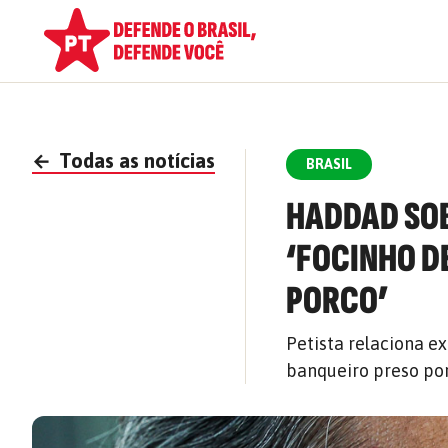
←
Todas as notícias
BRASIL
HADDAD SOB
‘FOCINHO D
PORCO’
Petista relaciona e
banqueiro preso por