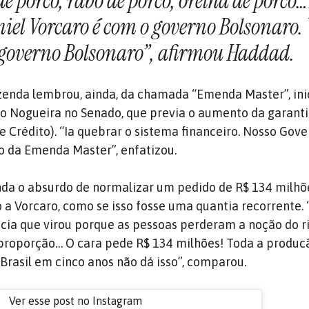
e porco, rabo de porco, orelha de porco
niel Vorcaro é com o governo Bolsonaro.
o governo Bolsonaro”, afirmou Haddad.
zenda lembrou, ainda, da chamada “Emenda Master”, in
o Nogueira no Senado, que previa o aumento da garant
e Crédito). “Ia quebrar o sistema financeiro. Nosso Gov
o da Emenda Master”, enfatizou.
a o absurdo de normalizar um pedido de R$ 134 milhõe
 a Vorcaro, como se isso fosse uma quantia recorrente. 
acia que virou porque as pessoas perderam a noção do ri
proporção… O cara pede R$ 134 milhões! Toda a produc
Brasil em cinco anos não dá isso”, comparou.
Ver esse post no Instagram