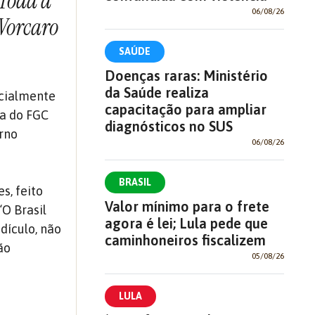
…Toda a
06/08/26
 Vorcaro
SAÚDE
Doenças raras: Ministério
da Saúde realiza
icialmente
capacitação para ampliar
ia do FGC
diagnósticos no SUS
erno
06/08/26
BRASIL
s, feito
Valor mínimo para o frete
“O Brasil
agora é lei; Lula pede que
dículo, não
caminhoneiros fiscalizem
ão
05/08/26
LULA