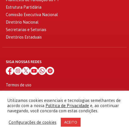
Estrutura Partidária
Comissão Executiva Nacional
Diretório Nacional
Secretarias e Setoriais
Diretórios Estaduais
SIGA NOSSAS REDES
Termos de uso
Política de privacidade
© 2010 - 2026
Utilizamos cookies essenciais e tecnologias semelhantes de
Partido dos Trabalhadores Todos os direitos reservados
acordo com a nossa
Política de Privacidade
e, ao continuar
navegando, você concorda com estas condições.
Configurações de cookies
ACEITO