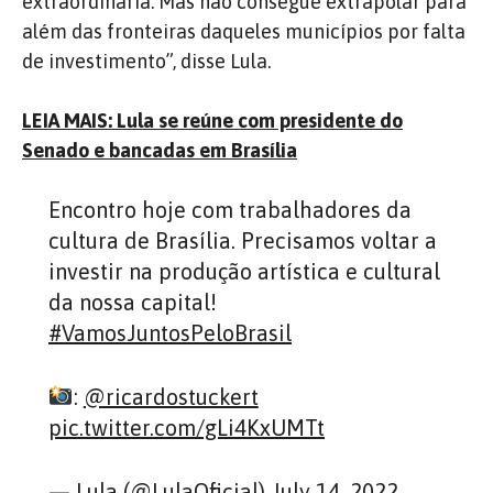
extraordinária. Mas não consegue extrapolar para
além das fronteiras daqueles municípios por falta
de investimento”, disse Lula.
LEIA MAIS: Lula se reúne com presidente do
Senado e bancadas em Brasília
Encontro hoje com trabalhadores da
cultura de Brasília. Precisamos voltar a
investir na produção artística e cultural
da nossa capital!
#VamosJuntosPeloBrasil
:
@ricardostuckert
pic.twitter.com/gLi4KxUMTt
— Lula (@LulaOficial)
July 14, 2022