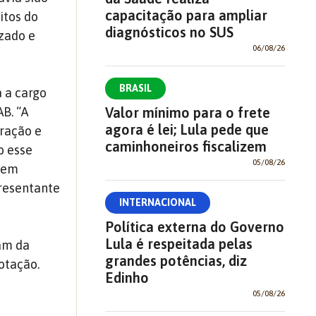
capacitação para ampliar
itos do
diagnósticos no SUS
zado e
06/08/26
BRASIL
 a cargo
Valor mínimo para o frete
B. “A
agora é lei; Lula pede que
eração e
caminhoneiros fiscalizem
o esse
05/08/26
azem
presentante
INTERNACIONAL
Política externa do Governo
Lula é respeitada pelas
ram da
grandes potências, diz
otação.
Edinho
05/08/26