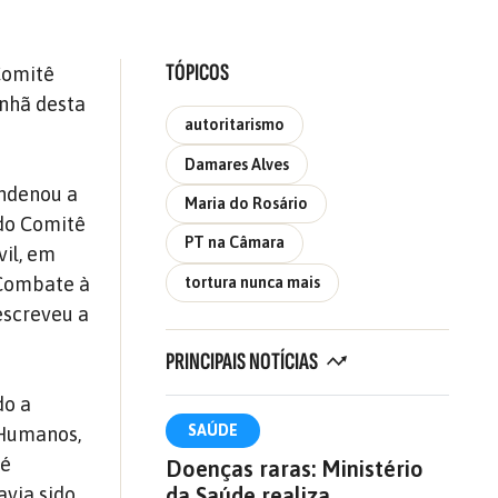
TÓPICOS
 Comitê
nhã desta
autoritarismo
Damares Alves
ondenou a
Maria do Rosário
 do Comitê
PT na Câmara
il, em
 Combate à
tortura nunca mais
escreveu a
PRINCIPAIS NOTÍCIAS
do a
SAÚDE
s Humanos,
 é
Doenças raras: Ministério
da Saúde realiza
avia sido