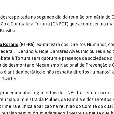
oi desrespeitada no segundo dia da reunião ordinária do
ção e Combate à Tortura (CNPCT) que aconteceu na ma
Brasília.
o Rosário
(PT-RS)
, ex-ministra dos Direitos Humanos, c
federal. “Denúncia. Hoje Damares Alves iniciou reunião
bate à Tortura sem quórum e presença da sociedade civ
ria de desmontar o Mecanismo Nacional de Prevenção e
no é antidemocrático e não respeita direitos humanos”, 
 Twitter.
 procedimentos regimentais do CNPCT e sem ter ocorri
reunião, a ministra da Mulher, da Família e dos Direito
rimeira e única aparição na reunião do Comitê do qual
 a reunião sem quórum adequado, inverteu a pauta que h