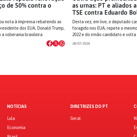
ço de 50% contra o
as urnas: PT e aliados
TSE contra Eduardo Bo
ou nota à imprensa rebatendo as
Desta vez, em live, o deputado ca
residente dos EUA, Donald Trump,
foragido nos EUA, repete o mesmo
 a soberania brasileira
2022 e do irmão candidato e volta
28/07/2026
NOTÍCIAS
DIRETRIZES DO PT
C
Lula
Geral
N
Economia
E
Brasil
C