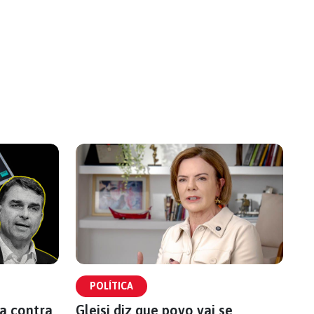
POLÍTICA
a contra
Gleisi diz que povo vai se