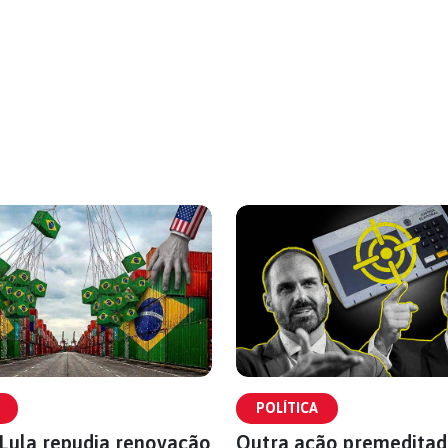
POLÍTICA
Lula repudia renovação
Outra ação premeditad