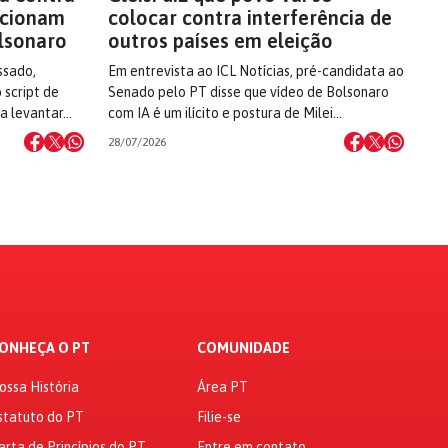
 acionam
colocar contra interferência de
lsonaro
outros países em eleição
ssado,
Em entrevista ao ICL Notícias, pré-candidata ao
 script de
Senado pelo PT disse que vídeo de Bolsonaro
 a levantar…
com IA é um ilícito e postura de Milei…
28/07/2026
ONHEÇA O PT
COMUNIDADE
ossa História
Área PT
statuto do PT
Filie-se
arta de Princípios do PT
Entre em contato