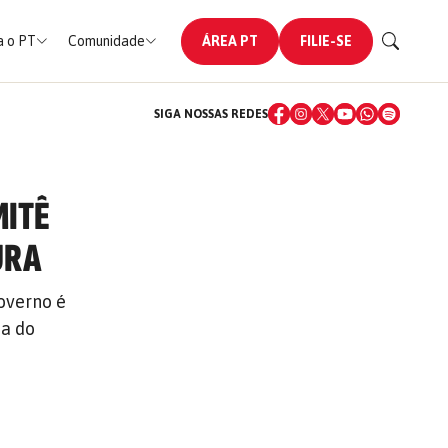
 o PT
Comunidade
ÁREA PT
FILIE-SE
SIGA NOSSAS REDES
MITÊ
URA
overno é
ia do