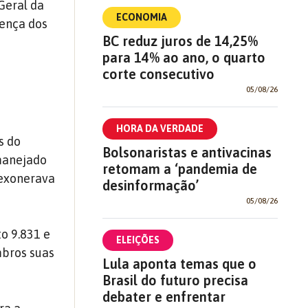
Geral da
ECONOMIA
sença dos
BC reduz juros de 14,25%
para 14% ao ano, o quarto
corte consecutivo
05/08/26
HORA DA VERDADE
s do
Bolsonaristas e antivacinas
manejado
retomam a ‘pandemia de
 exonerava
desinformação’
05/08/26
o 9.831 e
ELEIÇÕES
mbros suas
Lula aponta temas que o
Brasil do futuro precisa
debater e enfrentar