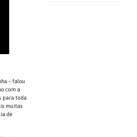
ha – falou
lho com a
s para toda
ois muitas
ia de