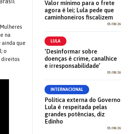
Brasil
Valor mínimo para o frete
agora é lei; Lula pede que
caminhoneiros fiscalizem
05/08/26
s Mulheres
 e na
LULA
e ainda que
‘Desinformar sobre
; o
doenças é crime, canalhice
 direitos
e irresponsabilidade’
05/08/26
INTERNACIONAL
Política externa do Governo
Lula é respeitada pelas
grandes potências, diz
Edinho
05/08/26