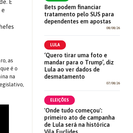
de. E
Bets podem financiar
 e
tratamento pelo SUS para
dependentes em apostas
chefes
08/08/26
LULA
‘Quero tirar uma foto e
ro, as
mandar para o Trump’, diz
 que é o
Lula ao ver dados de
desmatamento
nina na
07/08/26
gislativo,
ELEIÇÕES
'Onde tudo começou':
primeiro ato de campanha
de Lula será na histórica
Vila Euclides