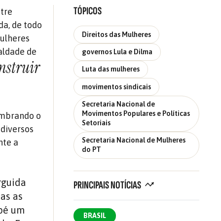
TÓPICOS
tre
da, de todo
Direitos das Mulheres
mulheres
ualdade de
governos Lula e Dilma
nstruir
Luta das mulheres
movimentos sindicais
Secretaria Nacional de
Movimentos Populares e Políticas
embrando o
Setoriais
diversos
Secretaria Nacional de Mulheres
nte a
do PT
rguida
PRINCIPAIS NOTÍCIAS
das as
 pé um
BRASIL