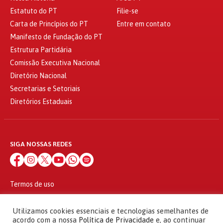
Estatuto do PT
Filie-se
Carta de Princípios do PT
Entre em contato
Manifesto de Fundação do PT
Estrutura Partidária
Comissão Executiva Nacional
Diretório Nacional
Secretarias e Setoriais
Diretórios Estaduais
SIGA NOSSAS REDES
Termos de uso
Política de privacidade
© 2010 - 2026
Utilizamos cookies essenciais e tecnologias semelhantes de
Partido dos Trabalhadores Todos os direitos reservados
acordo com a nossa
Política de Privacidade
e, ao continuar