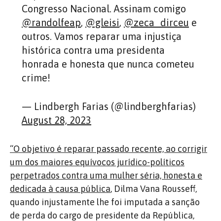
Congresso Nacional. Assinam comigo
@randolfeap
,
@gleisi
,
@zeca_dirceu
e
outros. Vamos reparar uma injustiça
histórica contra uma presidenta
honrada e honesta que nunca cometeu
crime!
— Lindbergh Farias (@lindberghfarias)
August 28, 2023
“O objetivo é reparar passado recente, ao corrigir
um dos maiores equívocos jurídico-políticos
perpetrados contra uma mulher séria, honesta e
dedicada à causa pública
, Dilma Vana Rousseff,
quando injustamente lhe foi imputada a sanção
de perda do cargo de presidente da República,