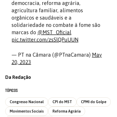
democracia, reforma agrária,
agricultura familiar, alimentos
orgânicos e saudáveis e a
solidariedade no combate à fome são
marcas do
@MST_Oficial
pic.twitter.com/zsSlQPuUUN
— PT na Câmara (@PTnaCamara)
May
20, 2023
Da Redação
TÓPICOS
Congresso Nacional
CPI do MST
CPMI do Golpe
Movimentos Sociais
Reforma Agrária