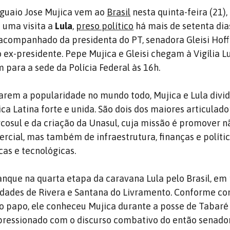
uguaio Jose Mujica vem ao
Brasil
nesta quinta-feira (21),
 uma visita a
Lula
,
preso político
há mais de setenta di
á acompanhado da presidenta do PT, senadora Gleisi Hof
 ex-presidente. Pepe Mujica e Gleisi chegam à Vigília Lu
 para a sede da Polícia Federal às 16h.
arem a popularidade no mundo todo, Mujica e Lula divi
a Latina forte e unida. São dois dos maiores articulado
osul e da criação da Unasul, cuja missão é promover n
rcial, mas também de infraestrutura, finanças e política
icas e tecnológicas.
anque na quarta etapa da caravana Lula pelo Brasil, em
cidades de Rivera e Santana do Livramento. Conforme co
o papo, ele conheceu Mujica durante a posse de Tabaré
pressionado com o discurso combativo do então senador.