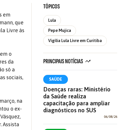
TÓPICOS
as em
Lula
fmann, que
la Livre às
Pepe Mujica
Vigília Lula Livre em Curitiba
dem o
PRINCIPAIS NOTÍCIAS
res da
ão só a
s sociais,
SAÚDE
Doenças raras: Ministério
da Saúde realiza
 março, na
capacitação para ampliar
ntou o ex-
diagnósticos no SUS
 Vásquez,
06/08/26
 Assista