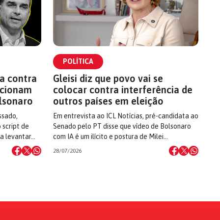
POLÍTICA
a contra
Gleisi diz que povo vai se
 acionam
colocar contra interferência de
lsonaro
outros países em eleição
ssado,
Em entrevista ao ICL Notícias, pré-candidata ao
 script de
Senado pelo PT disse que vídeo de Bolsonaro
 a levantar…
com IA é um ilícito e postura de Milei…
28/07/2026