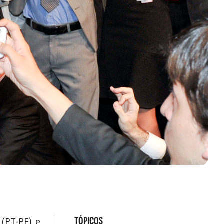
TÓPICOS
a
(PT-PE), e