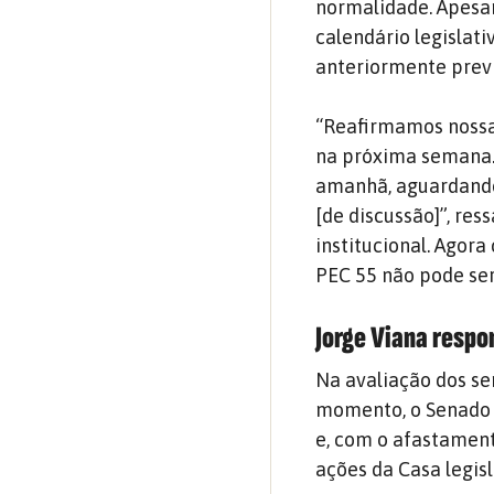
normalidade. Apesar
calendário legislat
anteriormente previ
“Reafirmamos nossa 
na próxima semana.
amanhã, aguardando
[de discussão]”, ress
institucional. Agor
PEC 55 não pode ser
Jorge Viana respo
Na avaliação dos se
momento, o Senado c
e, com o afastament
ações da Casa legisl