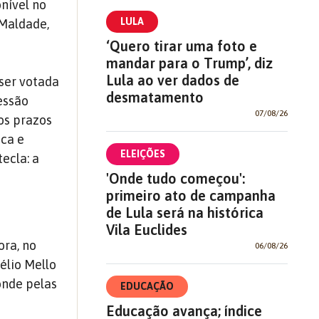
nível no
LULA
 Maldade,
‘Quero tirar uma foto e
mandar para o Trump’, diz
Lula ao ver dados de
ser votada
desmatamento
essão
07/08/26
os prazos
ica e
ELEIÇÕES
ecla: a
'Onde tudo começou':
primeiro ato de campanha
de Lula será na histórica
Vila Euclides
ora, no
06/08/26
élio Mello
nde pelas
EDUCAÇÃO
Educação avança; índice