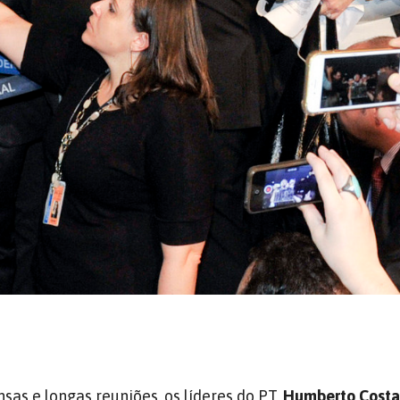
sas e longas reuniões, os líderes do PT,
Humberto Cost