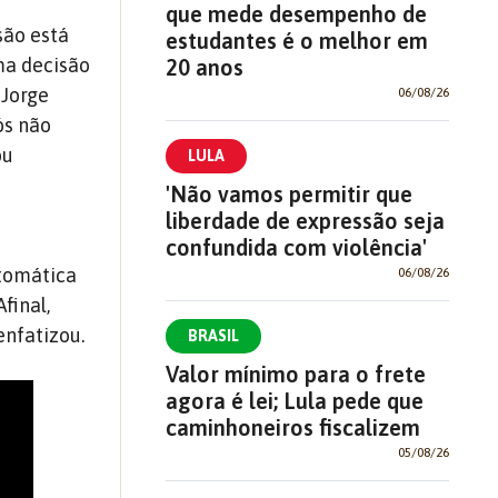
que mede desempenho de
são está
estudantes é o melhor em
ma decisão
20 anos
 Jorge
06/08/26
ós não
ou
LULA
'Não vamos permitir que
liberdade de expressão seja
confundida com violência'
utomática
06/08/26
final,
enfatizou.
BRASIL
Valor mínimo para o frete
agora é lei; Lula pede que
caminhoneiros fiscalizem
05/08/26