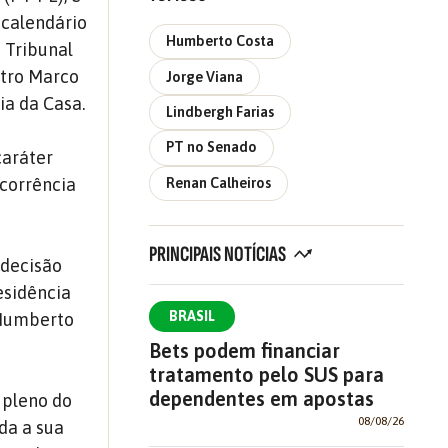
calendário
Humberto Costa
 Tribunal
stro Marco
Jorge Viana
ia da Casa.
Lindbergh Farias
PT no Senado
caráter
ecorrência
Renan Calheiros
PRINCIPAIS NOTÍCIAS
 decisão
esidência
BRASIL
 Humberto
Bets podem financiar
tratamento pelo SUS para
dependentes em apostas
 pleno do
08/08/26
da a sua