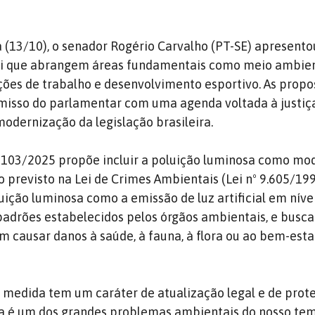
 (13/10), o senador Rogério Carvalho (PT-SE) apresento
lei que abrangem áreas fundamentais como meio ambien
lações de trabalho e desenvolvimento esportivo. As propo
isso do parlamentar com uma agenda voltada à justiça 
modernização da legislação brasileira.
 5103/2025 propõe incluir a poluição luminosa como mo
 previsto na Lei de Crimes Ambientais (Lei nº 9.605/199
uição luminosa como a emissão de luz artificial em níve
padrões estabelecidos pelos órgãos ambientais, e busca
m causar danos à saúde, à fauna, à flora ou ao bem-esta
 medida tem um caráter de atualização legal e de prote
sa é um dos grandes problemas ambientais do nosso tem