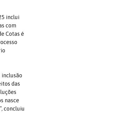
5 inclui
oas com
de Cotas é
rocesso
rio
 inclusão
itos das
oluções
os nasce
”, concluiu