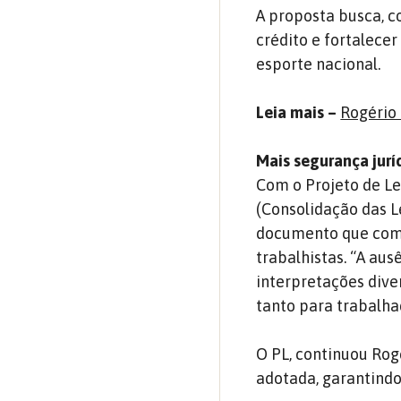
A proposta busca, co
crédito e fortalece
esporte nacional.
Leia mais –
Rogério 
Mais segurança jurí
Com o Projeto de Le
(Consolidação das L
documento que comp
trabalhistas. “A au
interpretações diver
tanto para trabalh
O PL, continuou Rog
adotada, garantindo