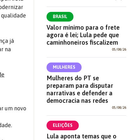
odernizar
 qualidade
BRASIL
Valor mínimo para o frete
agora é lei; Lula pede que
nça já
caminhoneiros fiscalizem
ar na
05/08/26
MULHERES
de
Mulheres do PT se
preparam para disputar
narrativas e defender a
democracia nas redes
ar um novo
05/08/26
dade.
ELEIÇÕES
Lula aponta temas que o