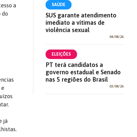
cesso a
SAÚDE
o do
SUS garante atendimento
imediato a vítimas de
violência sexual
04/08/26
ELEIÇÕES
PT terá candidatos a
governo estadual e Senado
nas 5 regiões do Brasil
ências
03/08/26
 e
juízos
tar.
e já
histas.