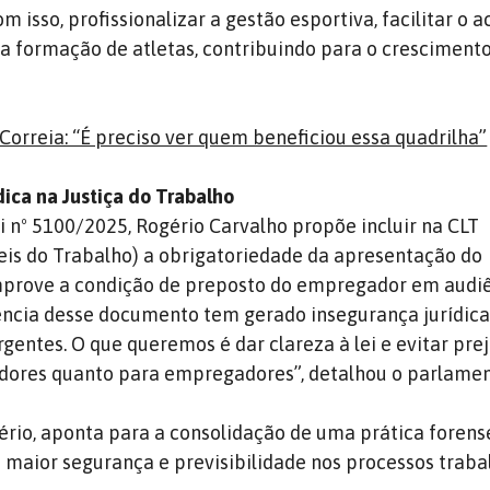
m isso, profissionalizar a gestão esportiva, facilitar o a
r a formação de atletas, contribuindo para o cresciment
Correia: “É preciso ver quem beneficiou essa quadrilha”
dica na Justiça do Trabalho
i nº 5100/2025, Rogério Carvalho propõe incluir na CLT
eis do Trabalho) a obrigatoriedade da apresentação do
rove a condição de preposto do empregador em audi
sência desse documento tem gerado insegurança jurídica
gentes. O que queremos é dar clareza à lei e evitar pre
adores quanto para empregadores”, detalhou o parlamen
ério, aponta para a consolidação de uma prática forens
 maior segurança e previsibilidade nos processos trabal