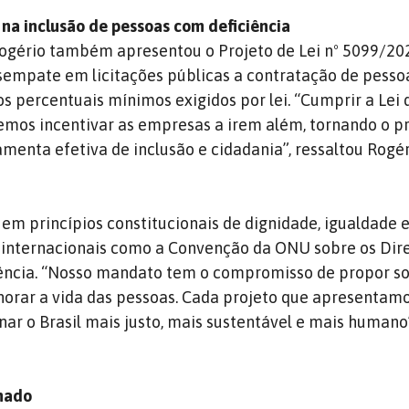
 na inclusão de pessoas com deficiência
Rogério também apresentou o Projeto de Lei nº 5099/202
sempate em licitações públicas a contratação de pess
os percentuais mínimos exigidos por lei. “Cumprir a Lei 
emos incentivar as empresas a irem além, tornando o p
amenta efetiva de inclusão e cidadania”, ressaltou Rogé
 em princípios constitucionais de dignidade, igualdade e
 internacionais como a Convenção da ONU sobre os Dire
ência. “Nosso mandato tem o compromisso de propor s
orar a vida das pessoas. Cada projeto que apresentam
nar o Brasil mais justo, mais sustentável e mais humano
enado