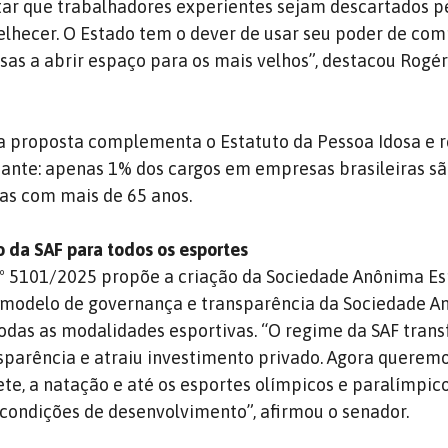
ar que trabalhadores experientes sejam descartados p
elhecer. O Estado tem o dever de usar seu poder de co
sas a abrir espaço para os mais velhos”, destacou Rogér
 a proposta complementa o Estatuto da Pessoa Idosa e 
ante: apenas 1% dos cargos em empresas brasileiras s
as com mais de 65 anos.
 da SAF para todos os esportes
 nº 5101/2025 propõe a criação da Sociedade Anônima Es
o modelo de governança e transparência da Sociedade 
todas as modalidades esportivas. “O regime da SAF tran
nsparência e atraiu investimento privado. Agora queremo
uete, a natação e até os esportes olímpicos e paralímp
ondições de desenvolvimento”, afirmou o senador.