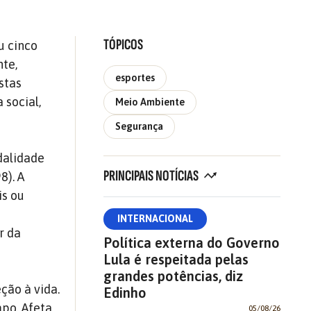
TÓPICOS
u cinco
te,
esportes
stas
social,
Meio Ambiente
Segurança
dalidade
PRINCIPAIS NOTÍCIAS
8). A
is ou
INTERNACIONAL
r da
Política externa do Governo
Lula é respeitada pelas
grandes potências, diz
ção à vida.
Edinho
po. Afeta
05/08/26