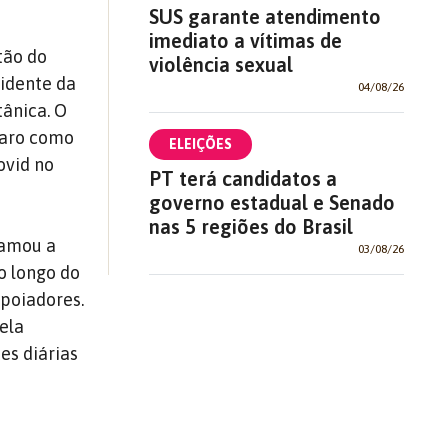
SUS garante atendimento
imediato a vítimas de
tão do
violência sexual
sidente da
04/08/26
tânica. O
naro como
ELEIÇÕES
ovid no
PT terá candidatos a
governo estadual e Senado
nas 5 regiões do Brasil
hamou a
03/08/26
o longo do
poiadores.
ela
es diárias