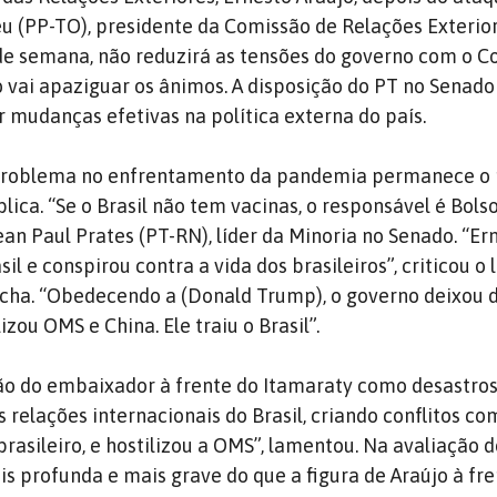
u (PP-TO), presidente da Comissão de Relações Exterio
 de semana, não reduzirá as tensões do governo com o C
vai apaziguar os ânimos. A disposição do PT no Senad
ir mudanças efetivas na política externa do país.
o problema no enfrentamento da pandemia permanece o
ica. “Se o Brasil não tem vacinas, o responsável é Bols
ean Paul Prates (PT-RN), líder da Minoria no Senado. “Er
il e conspirou contra a vida dos brasileiros”, criticou o 
ocha. “Obedecendo a (Donald Trump), o governo deixou
izou OMS e China. Ele traiu o Brasil”.
ão do embaixador à frente do Itamaraty como desastrosa
s relações internacionais do Brasil, criando conflitos co
rasileiro, e hostilizou a OMS”, lamentou. Na avaliação 
is profunda e mais grave do que a figura de Araújo à fr