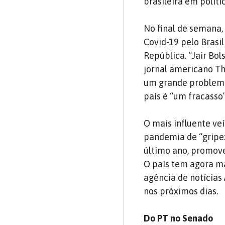
brasileira em políti
No final de semana,
Covid-19 pelo Brasi
República. “Jair Bo
jornal americano T
um grande problema 
país é “um fracasso”
O mais influente v
pandemia de “gripe
último ano, promove
O país tem agora ma
agência de notícias
nos próximos dias.
Do PT no Senado