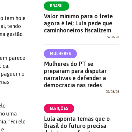
BRASIL
Valor mínimo para o frete
ão tem hoje
agora é lei; Lula pede que
al, tendo
caminhoneiros fiscalizem
 na gestão
05/08/26
MULHERES
 nem parece
Mulheres do PT se
ica,
preparam para disputar
o paguem o
narrativas e defender a
enas
democracia nas redes
05/08/26
elo
ELEIÇÕES
omo uma
Lula aponta temas que o
a. “Foi ele
Brasil do futuro precisa
 e