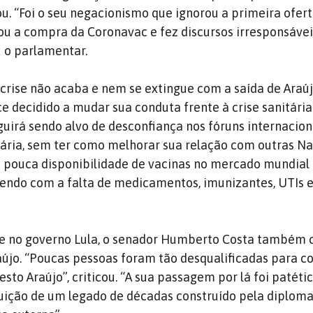
cou. “Foi o seu negacionismo que ignorou a primeira ofert
cou a compra da Coronavac e fez discursos irresponsávei
 o parlamentar.
 crise não acaba e nem se extingue com a saída de Araú
e decidido a mudar sua conduta frente à crise sanitária
guirá sendo alvo de desconfiança nos fóruns internacionai
ária, sem ter como melhorar sua relação com outras Na
a pouca disponibilidade de vacinas no mercado mundial 
endo com a falta de medicamentos, imunizantes, UTIs e 
de no governo Lula, o senador Humberto Costa também 
raújo. “Poucas pessoas foram tão desqualificadas para 
to Araújo”, criticou. “A sua passagem por lá foi patéti
uição de um legado de décadas construído pela diploma