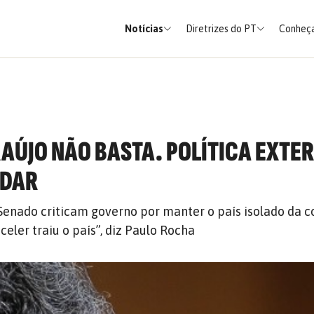
Notícias
Diretrizes do PT
Conheça
RAÚJO NÃO BASTA. POLÍTICA EXTE
UDAR
 Senado criticam governo por manter o país isolado da
celer traiu o país”, diz Paulo Rocha