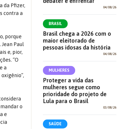
debater e enfrentar
a da Pfizer,
04/08/26
s contra a
BRASIL
Brasil chega a 2026 com o
jo, porque
maior eleitorado de
. Jean Paul
pessoas idosas da história
s e, pior,
04/08/26
ções. “O
e a
MULHERES
oxigênio”,
Proteger a vida das
mulheres segue como
prioridade do projeto de
considera
Lula para o Brasil
comandar o
03/08/26
ca e
cia
SAÚDE