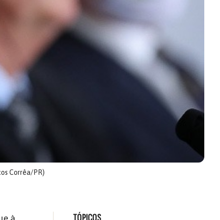
cos Corrêa/PR)
TÓPICOS
ue à