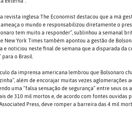
ca externa”.
 a revista inglesa The Economist destacou que a má ges
l ameaça o mundo e responsabilizou diretamente o pre
lsonaro tem muito a responder”, sublinhou a semanal bri
he New York Times também apontou a gestão de Bolso
e noticiou neste final de semana que a disparada da c
 para o Brasil.
eículo da imprensa americana lembrou que Bolsonaro c
zinha”, além de encorajar muitas vezes aglomerações a
ndo uma “falsa sensação de segurança” entre seus os a
is de 310 mil mortos e, de acordo com fontes ouvidas p
 Associated Press, deve romper a barreira das 4 mil mort