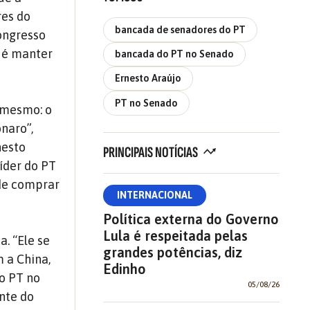
res do
bancada de senadores do PT
ongresso
o é manter
bancada do PT no Senado
Ernesto Araújo
PT no Senado
 mesmo: o
onaro”,
nesto
PRINCIPAIS NOTÍCIAS
líder do PT
 de comprar
INTERNACIONAL
Política externa do Governo
Lula é respeitada pelas
. “Ele se
grandes potências, diz
m a China,
Edinho
do PT no
05/08/26
ente do