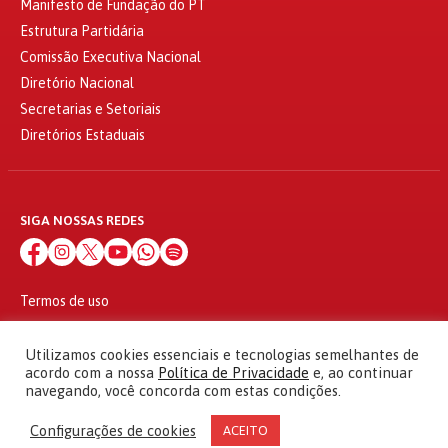
Manifesto de Fundação do PT
Estrutura Partidária
Comissão Executiva Nacional
Diretório Nacional
Secretarias e Setoriais
Diretórios Estaduais
SIGA NOSSAS REDES
Termos de uso
Política de privacidade
© 2010 - 2026
Utilizamos cookies essenciais e tecnologias semelhantes de
Partido dos Trabalhadores Todos os direitos reservados
acordo com a nossa
Política de Privacidade
e, ao continuar
navegando, você concorda com estas condições.
Configurações de cookies
ACEITO