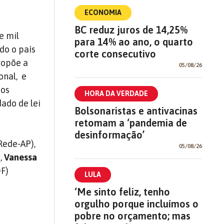
ECONOMIA
BC reduz juros de 14,25%
e mil
para 14% ao ano, o quarto
do o país
corte consecutivo
ropõe a
05/08/26
onal, e
nos
HORA DA VERDADE
dado de lei
Bolsonaristas e antivacinas
retomam a ‘pandemia de
desinformação’
Rede-AP),
05/08/26
,
Vanessa
F)
LULA
‘Me sinto feliz, tenho
orgulho porque incluímos o
pobre no orçamento; mas