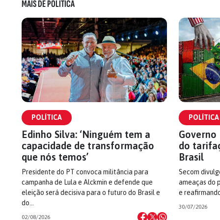
MAIS DE POLÍTICA
POLÍTICA
POLÍTICA
Edinho Silva: ‘Ninguém tem a
Governo 
capacidade de transformação
do tarifa
que nós temos’
Brasil
Presidente do PT convoca militância para
Secom divulg
campanha de Lula e Alckmin e defende que
ameaças do p
eleição será decisiva para o futuro do Brasil e
e reafirmando
do…
30/07/2026
02/08/2026