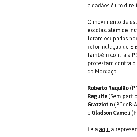
cidadãos é um direi
O movimento de est
escolas, além de ins
foram ocupados por
reformulação do En
também contra a PEC
protestam contra o p
da Mordaça.
Roberto Requião
(P
Reguffe
(Sem parti
Grazziotin
(PCdoB-A
e
Gladson Cameli
(P
Leia
aqui
a represen