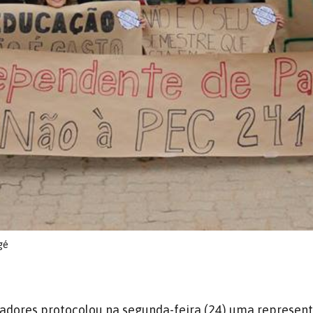
gé
adores protocolou na segunda-feira (24) uma represen