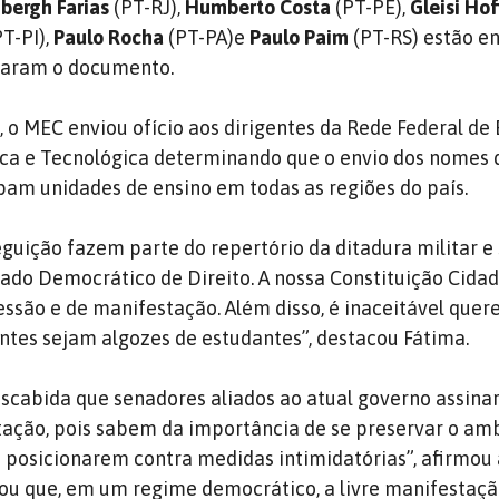
bergh Farias
(PT-RJ),
Humberto Costa
(PT-PE),
Gleisi Ho
T-PI),
Paulo Rocha
(PT-PA)e
Paulo Paim
(PT-RS) estão en
naram o documento.
o MEC enviou ofício aos dirigentes da Rede Federal de
ífica e Tecnológica determinando que o envio dos nomes 
am unidades de ensino em todas as regiões do país.
eguição fazem parte do repertório da ditadura militar e
tado Democrático de Direito. A nossa Constituição Cida
essão e de manifestação. Além disso, é inaceitável quer
entes sejam algozes de estudantes”, destacou Fátima.
escabida que senadores aliados ao atual governo assin
tação, pois sabem da importância de se preservar o am
 posicionarem contra medidas intimidatórias”, afirmou 
ou que, em um regime democrático, a livre manifestaçã