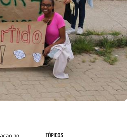
TÓPICOS
tação no