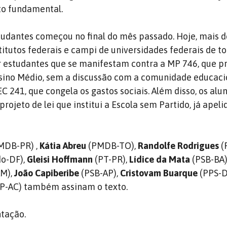
to fundamental.
udantes começou no final do mês passado. Hoje, mais d
titutos federais e campi de universidades federais de to
 estudantes que se manifestam contra a MP 746, que p
sino Médio, sem a discussão com a comunidade educaci
 241, que congela os gastos sociais. Além disso, os alu
rojeto de lei que institui a Escola sem Partido, já apeli
MDB-PR) ,
Kátia Abreu
(PMDB-TO),
Randolfe Rodrigues
(
do-DF),
Gleisi Hoffmann
(PT-PR),
Lídice da Mata
(PSB-BA)
M),
João Capiberibe
(PSB-AP),
Cristovam Buarque
(PPS-D
P-AC) também assinam o texto.
tação.