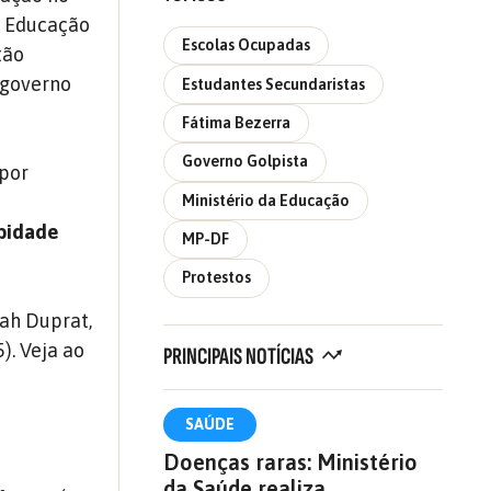
a Educação
Escolas Ocupadas
tão
 governo
Estudantes Secundaristas
Fátima Bezerra
Governo Golpista
 por
Ministério da Educação
obidade
MP-DF
Protestos
ah Duprat,
). Veja ao
PRINCIPAIS NOTÍCIAS
SAÚDE
Doenças raras: Ministério
da Saúde realiza