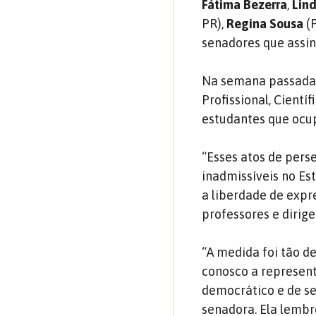
Fátima Bezerra
,
Lind
PR),
Regina Sousa
(P
senadores que assi
Na semana passada, 
Profissional, Cient
estudantes que ocup
“Esses atos de pers
inadmissíveis no Es
a liberdade de expr
professores e dirig
“A medida foi tão d
conosco a represen
democrático e de se
senadora. Ela lembr