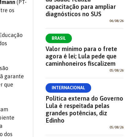
ffmann
(PT-
capacitação para ampliar
tre os
diagnósticos no SUS
06/08/26
 Educação
BRASIL
dos
Valor mínimo para o frete
agora é lei; Lula pede que
caminhoneiros fiscalizem
 são
05/08/26
dã garante
er que
INTERNACIONAL
Política externa do Governo
Lula é respeitada pelas
aram
grandes potências, diz
biente
Edinho
a
05/08/26
o dos