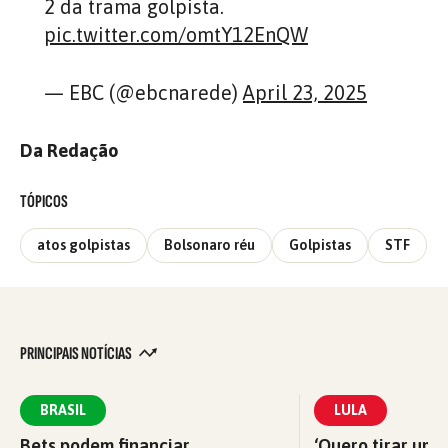
2 da trama golpista.
pic.twitter.com/omtY12EnQW
— EBC (@ebcnarede)
April 23, 2025
Da Redação
TÓPICOS
atos golpistas
Bolsonaro réu
Golpistas
STF
PRINCIPAIS NOTÍCIAS
BRASIL
LULA
Bets podem financiar
‘Quero tirar uma