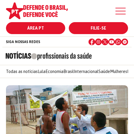
ÁREA PT
FILIE-SE
SIGA NOSSAS REDES
NOTÍCIAS
profissionais da saúde
Todas as notícias
Lula
Economia
Brasil
Internacional
Saúde
Mulheres
Ele