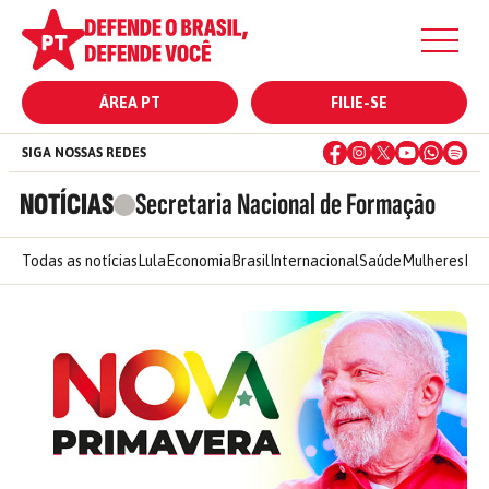
ÁREA PT
FILIE-SE
SIGA NOSSAS REDES
NOTÍCIAS
Secretaria Nacional de Formação
Todas as notícias
Lula
Economia
Brasil
Internacional
Saúde
Mulheres
Ele