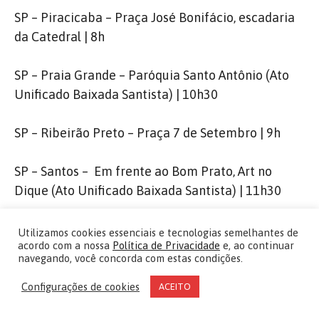
SP – Piracicaba – Praça José Bonifácio, escadaria
da Catedral | 8h
SP – Praia Grande – Paróquia Santo Antônio (Ato
Unificado Baixada Santista) | 10h30
SP – Ribeirão Preto – Praça 7 de Setembro | 9h
SP – Santos – Em frente ao Bom Prato, Art no
Dique (Ato Unificado Baixada Santista) | 11h30
SP – São Carlos – Praça do Mercadão | 10h
Utilizamos cookies essenciais e tecnologias semelhantes de
acordo com a nossa
Política de Privacidade
e, ao continuar
navegando, você concorda com estas condições.
SP – São José do Rio Preto – Rua José J. Gonçalves
em frente ao CRAS do Pinheirinho | 9h30
Configurações de cookies
ACEITO