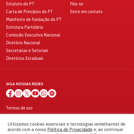
Estatuto do PT
Filie-se
Carta de Princípios do PT
Entre em contato
Manifesto de Fundação do PT
Estrutura Partidária
Comissão Executiva Nacional
Diretório Nacional
Secretarias e Setoriais
Diretórios Estaduais
SIGA NOSSAS REDES
Termos de uso
Política de privacidade
© 2010 - 2026
Utilizamos cookies essenciais e tecnologias semelhantes de
Partido dos Trabalhadores Todos os direitos reservados
acordo com a nossa
Política de Privacidade
e, ao continuar