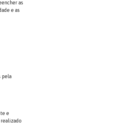
eencher as
dade e as
s pela
nte e
 realizado