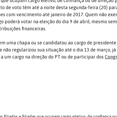
as que ocupam cargo eletivo, de confiança ou de direção p
ito de voto têm até a noite desta segunda-feira (20) par
ções com vencimento até janeiro de 2017. Quem não exe
o poderá votar na eleição do dia 9 de abril, mesmo sem
ibuições financeiras.
em uma chapa ou se candidatou ao cargo de presidente
e não regularizou sua situação até o dia 13 de março, j
r a um cargo na direção do PT ou de participar dos
Congr
os filiados e filiadas que ocupam cargo eletivo, de confiança o