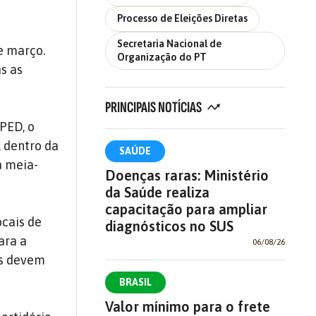
Processo de Eleições Diretas
Secretaria Nacional de
e março.
Organização do PT
s as
PRINCIPAIS NOTÍCIAS
SPED, o
 dentro da
SAÚDE
a meia-
Doenças raras: Ministério
da Saúde realiza
capacitação para ampliar
ocais de
diagnósticos no SUS
ara a
06/08/26
as devem
BRASIL
Valor mínimo para o frete