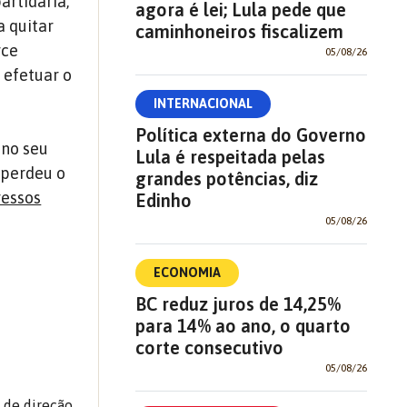
artidária,
agora é lei; Lula pede que
a quitar
caminhoneiros fiscalizem
rce
05/08/26
 efetuar o
INTERNACIONAL
Política externa do Governo
 no seu
Lula é respeitada pelas
á perdeu o
grandes potências, diz
essos
Edinho
05/08/26
ECONOMIA
BC reduz juros de 14,25%
para 14% ao ano, o quarto
corte consecutivo
05/08/26
u de direção