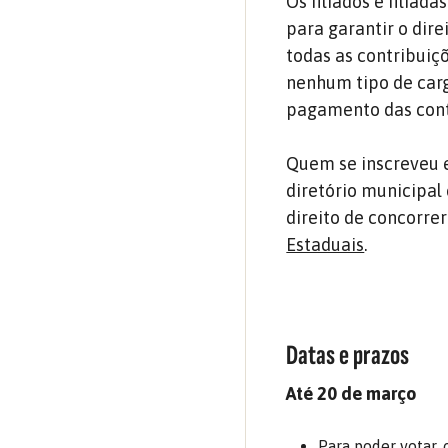
Os filiados e filiad
para garantir o dire
todas as contribui
nenhum tipo de carg
pagamento das contr
Quem se inscreveu 
diretório municipal 
direito de concorre
Estaduais
.
Datas e prazos
Até 20 de março
Para poder votar, 