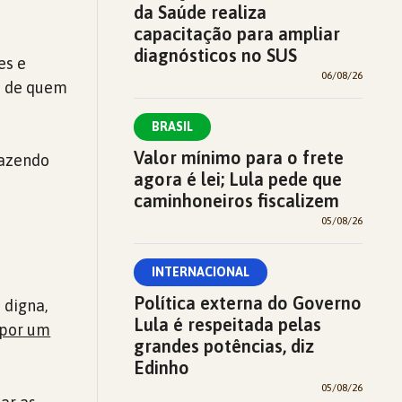
da Saúde realiza
capacitação para ampliar
diagnósticos no SUS
es e
06/08/26
e de quem
BRASIL
Valor mínimo para o frete
fazendo
agora é lei; Lula pede que
caminhoneiros fiscalizem
05/08/26
INTERNACIONAL
Política externa do Governo
 digna,
Lula é respeitada pelas
por um
grandes potências, diz
Edinho
05/08/26