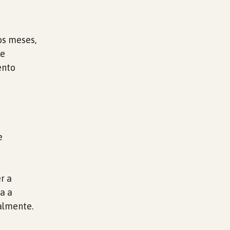
os meses,
de
ento
e
r a
a a
almente.