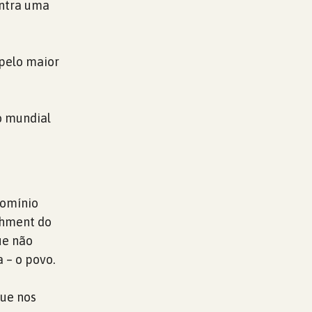
ontra uma
pelo maior
o mundial
domínio
chment do
ue não
 – o povo.
que nos