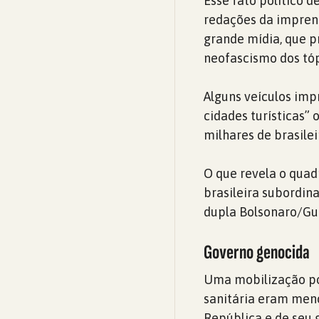
Esse fato político 
redações da imprens
grande mídia, que p
neofascismo dos tóp
Alguns veículos imp
cidades turísticas”
milhares de brasilei
O que revela o quad
brasileira subordin
dupla Bolsonaro/Gu
Governo genocida
Uma mobilização po
sanitária eram meno
República e de seu 