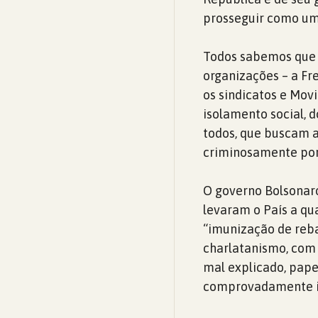
prosseguir como u
Todos sabemos que 
organizações – a Fr
os sindicatos e Mo
isolamento social, 
todos, que buscam a
criminosamente por
O governo Bolsonaro
levaram o País a qu
“imunização de reb
charlatanismo, com 
mal explicado, pap
comprovadamente in