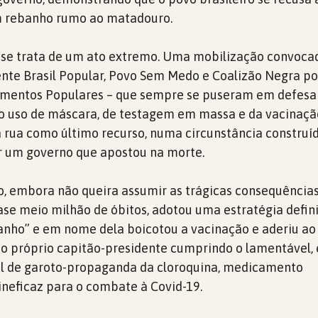
m rebanho rumo ao matadouro.
se trata de um ato extremo. Uma mobilização convoca
ente Brasil Popular, Povo Sem Medo e Coalizão Negra por
vimentos Populares – que sempre se puseram em defesa
do uso de máscara, de testagem em massa e da vacinaçã
 rua como último recurso, numa circunstância construí
 um governo que apostou na morte.
, embora não queira assumir as trágicas consequência
ase meio milhão de óbitos, adotou uma estratégia defi
anho” e em nome dela boicotou a vacinação e aderiu ao
o próprio capitão-presidente cumprindo o lamentável, 
el de garoto-propaganda da cloroquina, medicamento
eficaz para o combate à Covid-19.