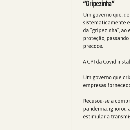
“Gripezinha”
Um governo que, de
sistematicamente e
da “gripezinha”, ao
proteção, passando
precoce.
A CPI da Covid inst
Um governo que cria
empresas fornecedor
Recusou-se a compr
pandemia, ignorou a
estimular a transm