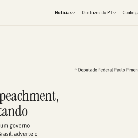
Notícias
Diretrizes do PT
Conheça
↑
Deputado Federal Paulo Pimen
mpeachment,
atando
r um governo
rasil, adverte o