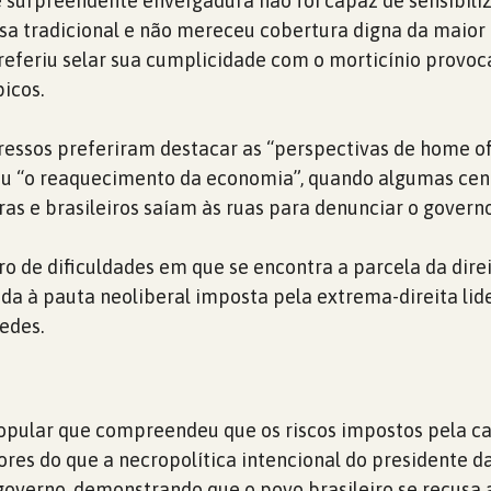
de surpreendente envergadura não foi capaz de sensibiliz
a tradicional e não mereceu cobertura digna da maior
referiu selar sua cumplicidade com o morticínio provoc
icos.
ressos preferiram destacar as “perspectivas de home of
 ou “o reaquecimento da economia”, quando algumas ce
ras e brasileiros saíam às ruas para denunciar o governo
ro de dificuldades em que se encontra a parcela da dire
ada à pauta neoliberal imposta pela extrema-direita lid
edes.
pular que compreendeu que os riscos impostos pela c
res do que a necropolítica intencional do presidente d
governo, demonstrando que o povo brasileiro se recusa 