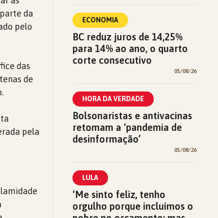
ar as
 parte da
ECONOMIA
ado pelo
BC reduz juros de 14,25%
para 14% ao ano, o quarto
corte consecutivo
fice das
05/08/26
ntenas de
.
HORA DA VERDADE
Bolsonaristas e antivacinas
ita
retomam a ‘pandemia de
erada pela
desinformação’
05/08/26
LULA
alamidade
‘Me sinto feliz, tenho
a
orgulho porque incluímos o
a
pobre no orçamento; mas