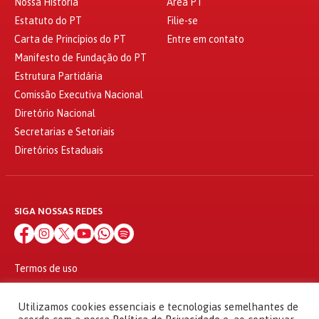
Nossa História
Área PT
Estatuto do PT
Filie-se
Carta de Princípios do PT
Entre em contato
Manifesto de Fundação do PT
Estrutura Partidária
Comissão Executiva Nacional
Diretório Nacional
Secretarias e Setoriais
Diretórios Estaduais
SIGA NOSSAS REDES
Termos de uso
Política de privacidade
© 2010 - 2026
Utilizamos cookies essenciais e tecnologias semelhantes de
Partido dos Trabalhadores Todos os direitos reservados