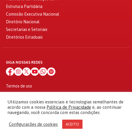
Estrutura Partidária
Comissão Executiva Nacional
Diretório Nacional
Secretarias e Setoriais
Diretórios Estaduais
SIGA NOSSAS REDES
Termos de uso
Política de privacidade
© 2010 - 2026
Utilizamos cookies essenciais e tecnologias semelhantes de
Partido dos Trabalhadores Todos os direitos reservados
acordo com a nossa
Política de Privacidade
e, ao continuar
navegando, você concorda com estas condições.
Configurações de cookies
ACEITO