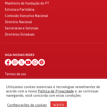
Manifesto de Fundação do PT
Estrutura Partidária
Comissão Executiva Nacional
Diretório Nacional
Secretarias e Setoriais
Diretórios Estaduais
SIGA NOSSAS REDES
Termos de uso
Política de privacidade
© 2010 - 2026
Utilizamos cookies essenciais e tecnologias semelhantes de
Partido dos Trabalhadores Todos os direitos reservados
acordo com a nossa
Política de Privacidade
e, ao continuar
navegando, você concorda com estas condições.
Configurações de cookies
ACEITO