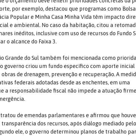
e o orçamento deve refletir prioridades concretas da 
Norte, por exemplo, destacou que programas como Bolsa 
ácia Popular e Minha Casa Minha Vida têm impacto dire
ial e ambiental. No caso da habitação, citou a retomad
es inéditos, inclusive com uso de recursos do Fundo S
ar o alcance do Faixa 3.
Rio Grande do Sul também foi mencionada como priorida
 o governo criou um fundo específico com aporte inicial
ra obras de drenagem, prevenção e recuperação. A medi
iativas federais adotadas desde as enchentes, em uma
 a responsabilidade fiscal não impede a atuação firm
ergência.
tratou de emendas parlamentares e afirmou que houve
e transparência dos recursos, após diálogo mediado pe
egundo ele, o governo determinou planos de trabalho pa