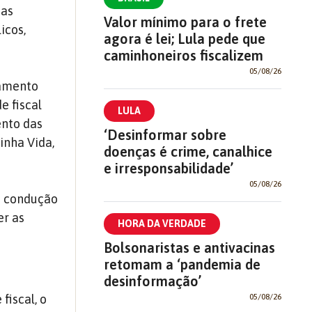
das
Valor mínimo para o frete
icos,
agora é lei; Lula pede que
caminhoneiros fiscalizem
05/08/26
çamento
e fiscal
LULA
ento das
‘Desinformar sobre
inha Vida,
doenças é crime, canalhice
e irresponsabilidade’
05/08/26
a condução
er as
HORA DA VERDADE
Bolsonaristas e antivacinas
retomam a ‘pandemia de
desinformação’
05/08/26
fiscal, o