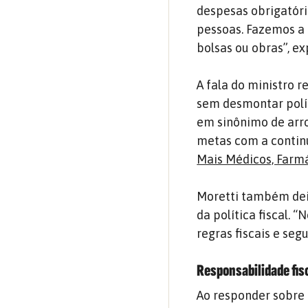
despesas obrigatória
pessoas. Fazemos a 
bolsas ou obras”, ex
A fala do ministro 
sem desmontar polít
em sinônimo de arro
metas com a contin
Mais Médicos, Farm
Moretti também deix
da política fiscal. 
regras fiscais e seg
Responsabilidade fisc
Ao responder sobre o