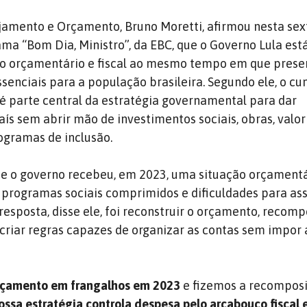
jamento e Orçamento, Bruno Moretti, afirmou nesta sext
ama “Bom Dia, Ministro”, da EBC, que o Governo Lula est
rio orçamentário e fiscal ao mesmo tempo em que prese
essenciais para a população brasileira. Segundo ele, o 
 é parte central da estratégia governamental para dar
aís sem abrir mão de investimentos sociais, obras, valo
ogramas de inclusão.
ue o governo recebeu, em 2023, uma situação orçament
 programas sociais comprimidos e dificuldades para as
 resposta, disse ele, foi reconstruir o orçamento, recomp
e criar regras capazes de organizar as contas sem impor
çamento em frangalhos em 2023
e fizemos a recomposi
ossa estratégia controla despesa pelo arcabouço fiscal 