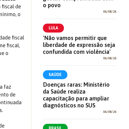
o povo
 fiscal de
06/08/26
mínimo, o
LULA
'Não vamos permitir que
dade fiscal
liberdade de expressão seja
e fiscal,
confundida com violência'
ue o
06/08/26
SAÚDE
Doenças raras: Ministério
a faz
da Saúde realiza
ento de
capacitação para ampliar
Continuada
diagnósticos no SUS
s.
06/08/26
de
BRASIL