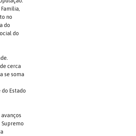
população.
Família,
to no
a do
ocial do
de.
 de cerca
da se soma
e do Estado
 avanços
lo Supremo
ra