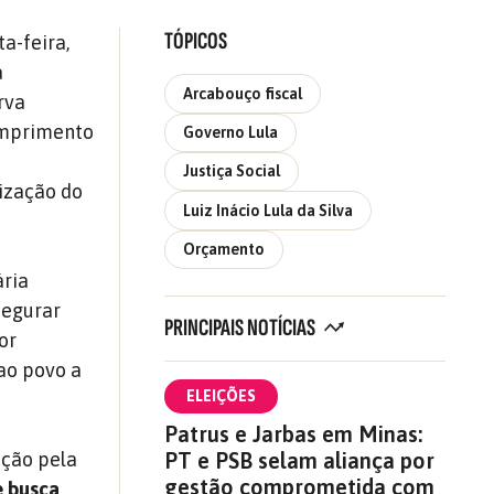
TÓPICOS
a-feira,
á
Arcabouço fiscal
rva
cumprimento
Governo Lula
Justiça Social
rização do
Luiz Inácio Lula da Silva
Orçamento
ária
segurar
PRINCIPAIS NOTÍCIAS
or
 ao povo a
ELEIÇÕES
Patrus e Jarbas em Minas:
PT e PSB selam aliança por
ção pela
gestão comprometida com
e busca