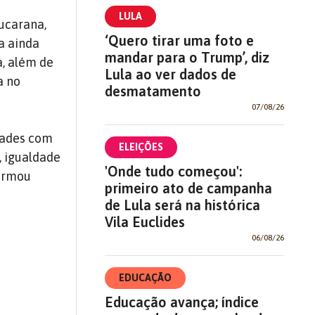
LULA
pucarana,
‘Quero tirar uma foto e
a ainda
mandar para o Trump’, diz
a, além de
Lula ao ver dados de
a no
desmatamento
07/08/26
idades com
ELEIÇÕES
, igualdade
'Onde tudo começou':
firmou
primeiro ato de campanha
de Lula será na histórica
Vila Euclides
06/08/26
EDUCAÇÃO
Educação avança; índice