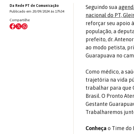
Da Rede PT de Comunicação
Seguindo sua
agenda
Publicado em 20/09/2024 às 17h34
nacional do PT, Gle
Compartilhe
reforçar seu apoio 
população, a deputa
prefeito, dr. Anteno
ao modo petista, pr
Guarapuava no cami
Como médico, a saú
trajetória na vida p
trabalhar para que
Brasil. O Pronto At
Gestante Guarapuav
Trabalharemos juntos
Conheça
o Time do 