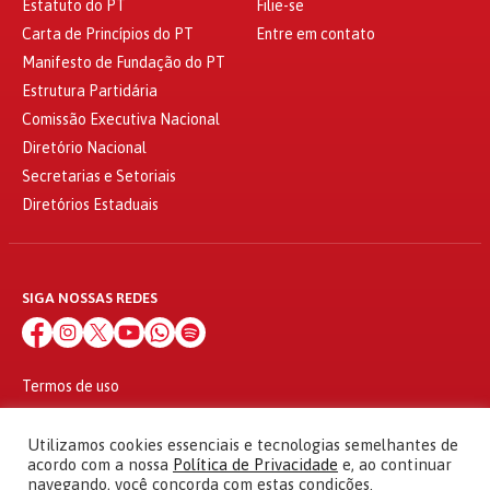
Estatuto do PT
Filie-se
Carta de Princípios do PT
Entre em contato
Manifesto de Fundação do PT
Estrutura Partidária
Comissão Executiva Nacional
Diretório Nacional
Secretarias e Setoriais
Diretórios Estaduais
SIGA NOSSAS REDES
Termos de uso
Política de privacidade
© 2010 - 2026
Utilizamos cookies essenciais e tecnologias semelhantes de
Partido dos Trabalhadores Todos os direitos reservados
acordo com a nossa
Política de Privacidade
e, ao continuar
navegando, você concorda com estas condições.