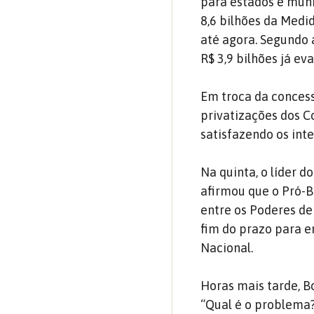
para estados e muni
8,6 bilhões da Medi
até agora. Segundo
R$ 3,9 bilhões já e
Em troca da concess
privatizações dos C
satisfazendo os int
Na quinta, o líder 
afirmou que o Pró-B
entre os Poderes de
fim do prazo para 
Nacional.
Horas mais tarde, Bo
“Qual é o problema