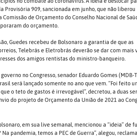
cípios no combate ao coronavírus. A ideia é deslocar pa
da Provisória 909, sancionada em junho, que não liberou
 a Comissão de Orçamento do Conselho Nacional de Saúd
vaporaram do orçamento.
ão, Guedes recebeu de Bolsonaro a garantia de que as
orreios, Telebrás e Eletrobrás deverão se dar com mais 
eresses dos amigos rentistas do ministro-banqueiro.
do governo no Congresso, senador Eduardo Gomes (MDB-T
rasil será lançado somente no ano que vem. “Foi feito 
 que o teto de gastos é irrevogável”, decretou, a duas s
envio do projeto de Orçamento da União de 2021 ao Con
lsonaro, em sua live semanal, mencionou a “ideia” de fu
? Na pandemia, temos a PEC de Guerra”, alegou, reclam