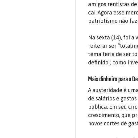
amigos rentistas de
cai. Agora esse me
patriotismo não faz 
Na sexta (14), foi 
reiterar ser “total
tema teria de ser 
definido”, como inv
Mais dinheiro para a D
A austeridade é uma
de salários e gasto
pública. Em seu cír
crescimento, que pr
novos cortes de gas