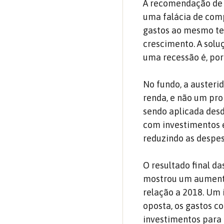
A recomendação de 
uma falácia de comp
gastos ao mesmo tem
crescimento. A solu
uma recessão é, por
No fundo, a austeri
renda, e não um pro
sendo aplicada desd
com investimentos e
reduzindo as despe
O resultado final d
mostrou um aumento
relação a 2018. Um 
oposta, os gastos c
investimentos para