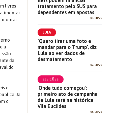
Bets podem financiar
tratamento pelo SUS para
m livres
dependentes em apostas
 alimentar
08/08/26
rar obras
LULA
verno
‘Quero tirar uma foto e
mandar para o Trump’, diz
e a
Lula ao ver dados de
cussão
desmatamento
iante da
07/08/26
aval do
ELEIÇÕES
'Onde tudo começou':
eis e
primeiro ato de campanha
ública. Já
de Lula será na histórica
com o
Vila Euclides
06/08/26