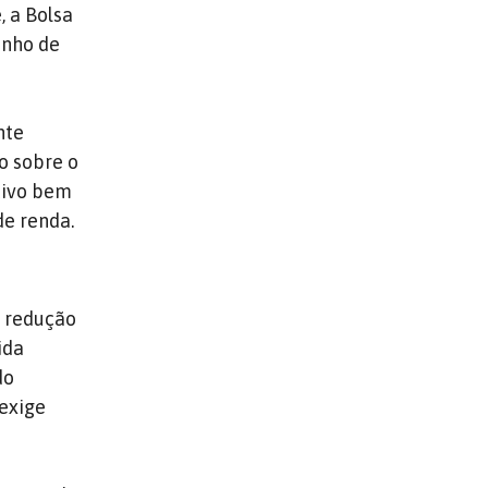
, a Bolsa
inho de
nte
o sobre o
tivo bem
de renda.
e redução
ida
do
 exige