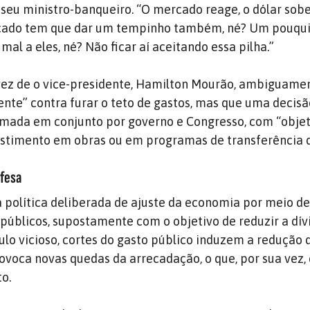
 seu ministro-banqueiro. “O mercado reage, o dólar sobe
rcado tem que dar um tempinho também, né? Um pouqu
mal a eles, né? Não ficar aí aceitando essa pilha.”
a vez de o vice-presidente, Hamilton Mourão, ambiguame
mente” contra furar o teto de gastos, mas que uma decisã
tomada em conjunto por governo e Congresso, com “obje
estimento em obras ou em programas de transferência 
efesa
 política deliberada de ajuste da economia por meio d
s públicos, supostamente com o objetivo de reduzir a dív
culo vicioso, cortes do gasto público induzem a redução 
ovoca novas quedas da arrecadação, o que, por sua vez,
to.