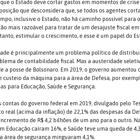
que o Estado deve cortar gastos em momentos de crise
osição que desconsidera que, se todos os agentes cor
po, inclusive o Estado, não há caminho possível para 
ção mais razoável para tratar de um desajuste fiscal em
tanto, estimular o crescimento, e esse é um papel do Es
dade é principalmente um problema político de distribu
blema de contabilidade fiscal. Mas a austeridade selet
e a posse de Bolsonaro. Em 2019, o governo aumentou 
 custeio da máquina para a área de Defesa, por exempl
sas para Educação, Saúde e Segurança.
as contas do governo federal em 2019, divulgado pelo Te
 real (acima da inflação) de 22,1% das despesas da D
incremento de R$ 4,2 bilhões de um ano para o outro. N
om Educação caíram 16%, e Saúde teve uma queda de 4,
 a área de segurança minguaram 4,1%.