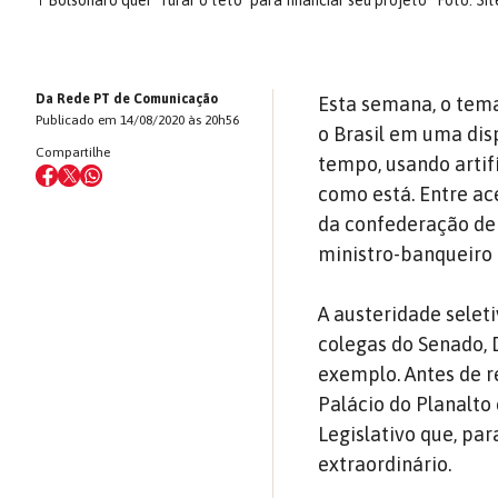
↑
Bolsonaro quer "furar o teto" para financiar seu projeto
Foto: Si
Da Rede PT de Comunicação
Esta semana, o tema
Publicado em 14/08/2020 às 20h56
o Brasil em uma dis
Compartilhe
tempo, usando artif
como está. Entre ac
da confederação de 
ministro-banqueiro 
A austeridade selet
colegas do Senado, 
exemplo. Antes de r
Palácio do Planalto
Legislativo que, par
extraordinário.