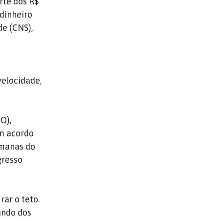
rte dos R$
 dinheiro
e (CNS),
velocidade,
O),
um acordo
emanas do
gresso
rar o teto.
ando dos