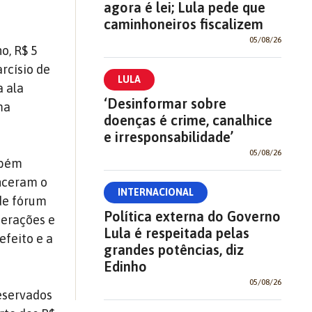
agora é lei; Lula pede que
caminhoneiros fiscalizem
05/08/26
o, R$ 5
rcísio de
LULA
a ala
‘Desinformar sobre
ma
doenças é crime, canalhice
e irresponsabilidade’
05/08/26
mbém
nceram o
INTERNACIONAL
 de fórum
Política externa do Governo
merações e
Lula é respeitada pelas
efeito e a
grandes potências, diz
Edinho
05/08/26
reservados