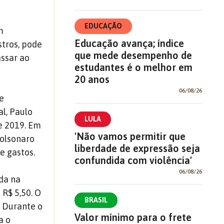
EDUCAÇÃO
m
Educação avança; índice
tros, pode
que mede desempenho de
ssar ao
estudantes é o melhor em
20 anos
06/08/26
e
al, Paulo
LULA
e 2019. Em
'Não vamos permitir que
Bolsonaro
liberdade de expressão seja
e gastos.
confundida com violência'
06/08/26
da na
 R$ 5,50. O
BRASIL
. Durante o
Valor mínimo para o frete
a o