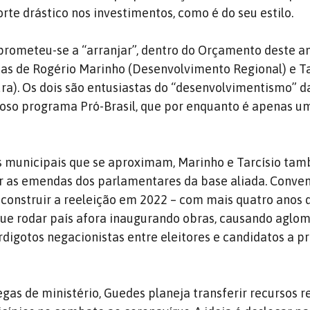
rte drástico nos investimentos, como é do seu estilo.
prometeu-se a “arranjar”, dentro do Orçamento deste an
tas de Rogério Marinho (Desenvolvimento Regional) e Ta
ura). Os dois são entusiastas do “desenvolvimentismo” d
ioso programa Pró-Brasil, que por enquanto é apenas u
es municipais que se aproximam, Marinho e Tarcísio ta
r as emendas dos parlamentares da base aliada. Conve
r construir a reeleição em 2022 – com mais quatro anos
 que rodar país afora inaugurando obras, causando aglo
digotos negacionistas entre eleitores e candidatos a pr
egas de ministério, Guedes planeja transferir recursos 