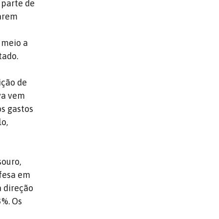
 parte de
tarem
o
 meio a
tado.
ição de
iva vem
os gastos
o,
souro,
efesa em
a direção
3%. Os