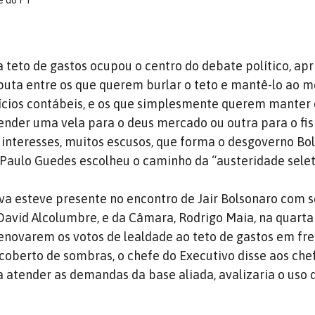
te do PT
 teto de gastos ocupou o centro do debate político, ap
puta entre os que querem burlar o teto e mantê-lo ao 
ícios contábeis, e os que simplesmente querem manter 
ender uma vela para o deus mercado ou outra para o fi
interesses, muitos escusos, que forma o desgoverno Bol
Paulo Guedes escolheu o caminho da “austeridade selet
iva esteve presente no encontro de Jair Bolsonaro com 
David Alcolumbre, e da Câmara, Rodrigo Maia, na quarta 
enovarem os votos de lealdade ao teto de gastos em fr
 coberto de sombras, o chefe do Executivo disse aos che
a atender as demandas da base aliada, avalizaria o uso 