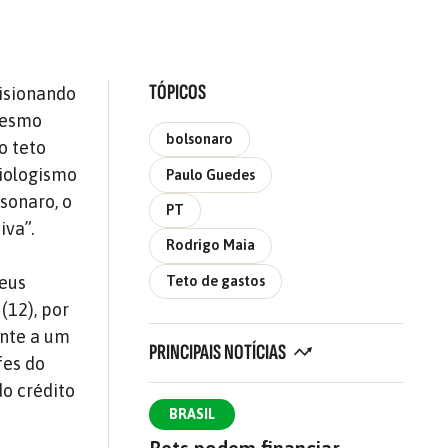
TÓPICOS
risionando
mesmo
bolsonaro
o teto
siologismo
Paulo Guedes
sonaro, o
PT
iva”.
Rodrigo Maia
seus
Teto de gastos
(12), por
ente a um
PRINCIPAIS NOTÍCIAS
fes do
do crédito
BRASIL