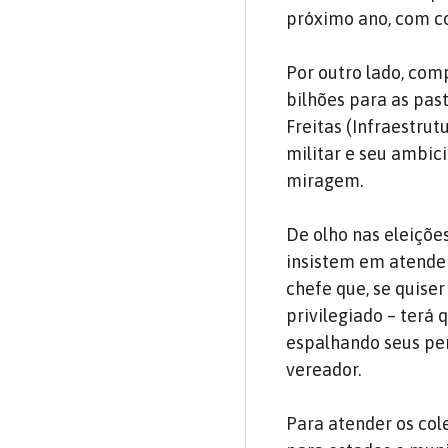
próximo ano, com co
Por outro lado, com
bilhões para as pas
Freitas (Infraestrut
militar e seu ambic
miragem.
De olho nas eleiçõ
insistem em atende
chefe que, se quise
privilegiado – terá
espalhando seus per
vereador.
Para atender os col