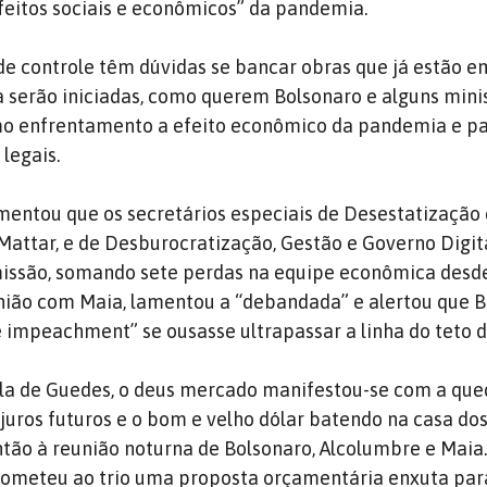
eitos sociais e econômicos” da pandemia.
de controle têm dúvidas se bancar obras que já estão e
serão iniciadas, como querem Bolsonaro e alguns minis
o enfrentamento a efeito econômico da pandemia e pa
 legais.
mentou que os secretários especiais de Desestatização 
 Mattar, e de Desburocratização, Gestão e Governo Digit
issão, somando sete perdas na equipe econômica desd
nião com Maia, lamentou a “debandada” e alertou que 
e impeachment” se ousasse ultrapassar a linha do teto d
ala de Guedes, o deus mercado manifestou-se com a que
 juros futuros e o bom e velho dólar batendo na casa dos
ão à reunião noturna de Bolsonaro, Alcolumbre e Maia
rometeu ao trio uma proposta orçamentária enxuta par