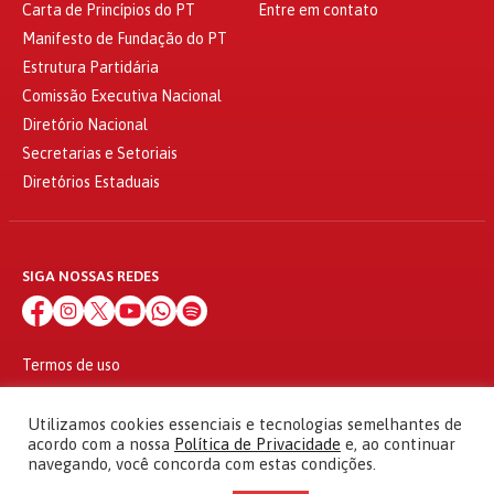
Carta de Princípios do PT
Entre em contato
Manifesto de Fundação do PT
Estrutura Partidária
Comissão Executiva Nacional
Diretório Nacional
Secretarias e Setoriais
Diretórios Estaduais
SIGA NOSSAS REDES
Termos de uso
Política de privacidade
© 2010 - 2026
Utilizamos cookies essenciais e tecnologias semelhantes de
Partido dos Trabalhadores Todos os direitos reservados
acordo com a nossa
Política de Privacidade
e, ao continuar
navegando, você concorda com estas condições.