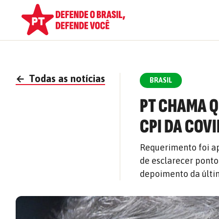
←
Todas as notícias
BRASIL
PT CHAMA 
CPI DA COVI
Requerimento foi a
de esclarecer ponto
depoimento da últim