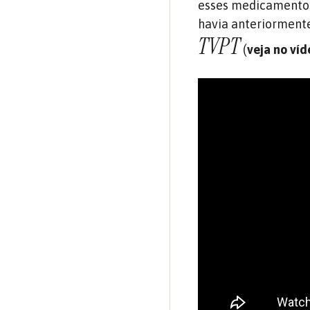
esses medicamentos
havia anteriorment
TVPT
(
veja no ví