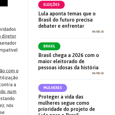
ELEIÇÕES
Lula aponta temas que o
Brasil do futuro precisa
debater e enfrentar
nvidados
04/08/26
 diretor
 senador
BRASIL
ompatível
Brasil chega a 2026 com o
maior eleitorado de
pessoas idosas da história
ção com o
04/08/26
tilização
contra a
MULHERES
ado, num
Proteger a vida das
 estando
mulheres segue como
ez, nós
prioridade do projeto de
 se