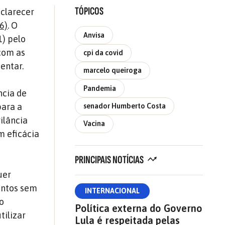
TÓPICOS
sclarecer
6)
. O
Anvisa
1) pelo
com as
cpi da covid
entar.
marcelo queiroga
Pandemia
ncia de
para a
senador Humberto Costa
ilância
Vacina
m eficácia
PRINCIPAIS NOTÍCIAS
uer
entos sem
INTERNACIONAL
ão
Política externa do Governo
tilizar
Lula é respeitada pelas