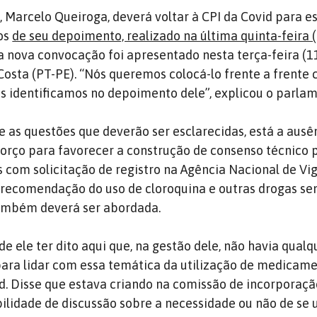
, Marcelo Queiroga, deverá voltar à CPI da Covid para e
ios
de seu depoimento, realizado na última quinta-feira (
 nova convocação foi apresentado nesta terça-feira (1
sta (PT-PE). “Nós queremos colocá-lo frente a frente 
s identificamos no depoimento dele”, explicou o parlam
e as questões que deverão ser esclarecidas, está a ausê
forço para favorecer a construção de consenso técnico 
s com solicitação de registro na Agência Nacional de Vig
 A recomendação do uso de cloroquina e outras drogas se
também deverá ser abordada.
e ele ter dito aqui que, na gestão dele, não havia qualq
 para lidar com essa temática da utilização de medicam
id. Disse que estava criando na comissão de incorporaç
ilidade de discussão sobre a necessidade ou não de se u