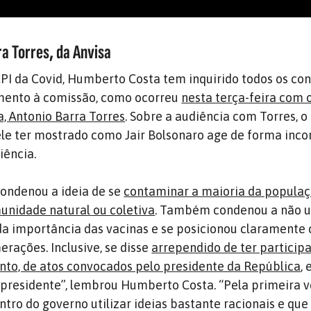
a Torres, da Anvisa
PI da Covid, Humberto Costa tem inquirido todos os co
mento à comissão, como ocorreu
nesta terça-feira com o
a, Antonio Barra Torres
. Sobre a audiência com Torres, o
ele ter mostrado como Jair Bolsonaro age de forma inc
iência.
 condenou a ideia de se
contaminar a maioria da popula
munidade natural ou coletiva
. Também condenou a não u
da importância das vacinas e se posicionou claramente 
erações. Inclusive, se disse
arrependido de ter particip
o, de atos convocados pelo presidente da República
,
o presidente”, lembrou Humberto Costa. “Pela primeira v
tro do governo utilizar ideias bastante racionais e que