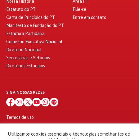
Nossa História
Área PT
Estatuto do PT
Filie-se
Carta de Princípios do PT
Entre em contato
Manifesto de Fundação do PT
Estrutura Partidária
Comissão Executiva Nacional
Diretório Nacional
Secretarias e Setoriais
Diretórios Estaduais
SIGA NOSSAS REDES
Termos de uso
Política de privacidade
© 2010 - 2026
Utilizamos cookies essenciais e tecnologias semelhantes de
Partido dos Trabalhadores Todos os direitos reservados