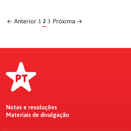
← Anterior
Próxima →
1
2
3
Notas e resoluções
Materiais de divulgação