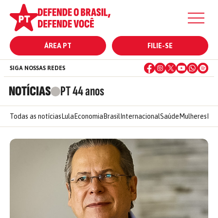
ÁREA PT
FILIE-SE
SIGA NOSSAS REDES
NOTÍCIAS
PT 44 anos
Todas as notícias
Lula
Economia
Brasil
Internacional
Saúde
Mulheres
Ele