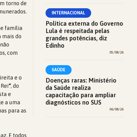
em torno de
emunerados.
INTERNACIONAL
Política externa do Governo
e família
Lula é respeitada pelas
a mais do
grandes potências, diz
 não
Edinho
os, com
05/08/26
SAÚDE
ireita e o
Doenças raras: Ministério
 Rei
“
, do
da Saúde realiza
sta e
capacitação para ampliar
diagnósticos no SUS
je a uma
06/08/26
nas para as
paz. E todos