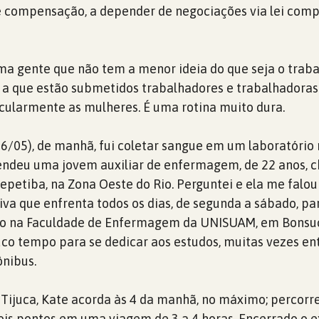
de compensação, a depender de negociações via lei com
a gente que não tem a menor ideia do que seja o trab
a que estão submetidos trabalhadores e trabalhadoras
icularmente as mulheres. É uma rotina muito dura.
6/05), de manhã, fui coletar sangue em um laboratório 
endeu uma jovem auxiliar de enfermagem, de 22 anos,
epetiba, na Zona Oeste do Rio. Perguntei e ela me falou
iva que enfrenta todos os dias, de segunda a sábado, par
udo na Faculdade de Enfermagem da UNISUAM, em Bonsu
co tempo para se dedicar aos estudos, muitas vezes en
ônibus.
a Tijuca, Kate acorda às 4 da manhã, no máximo; percorr
ois pontos em uma viagem de 3 a 4 horas. Encerrado o e