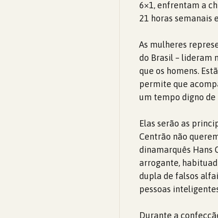
6×1, enfrentam a ch
21 horas semanais 
As mulheres represe
do Brasil – lideram
que os homens. Estã
permite que acompa
um tempo digno de de
Elas serão as princi
Centrão não querem
dinamarquês Hans Ch
arrogante, habitua
dupla de falsos alf
pessoas inteligentes
Durante a confecção,