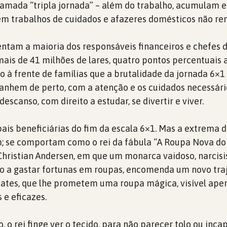
amada “tripla jornada” – além do trabalho, acumulam 
em trabalhos de cuidados e afazeres domésticos não r
ntam a maioria dos responsáveis financeiros e chefes d
 mais de 41 milhões de lares, quatro pontos percentuais 
o à frente de famílias que a brutalidade da jornada 6×1
nhem de perto, com a atenção e os cuidados necessári
scanso, com direito a estudar, se divertir e viver.
pais beneficiárias do fim da escala 6×1. Mas a extrema d
; se comportam como o rei da fábula “A Roupa Nova do
ristian Andersen, em que um monarca vaidoso, narcisi
do a gastar fortunas em roupas, encomenda um novo tra
aiates, que lhe prometem uma roupa mágica, visível ape
 e eficazes.
 o rei finge ver o tecido, para não parecer tolo ou inca