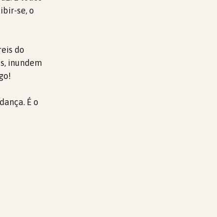
bir-se, o
reis do
os, inundem
go!
dança. É o