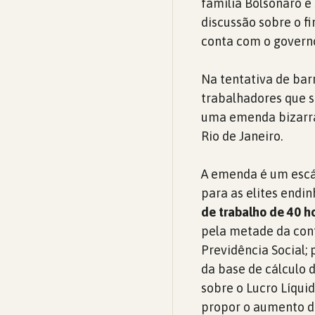
família Bolsonaro e 
discussão sobre o f
conta com o governo
Na tentativa de bar
trabalhadores que s
uma emenda bizarra 
Rio de Janeiro.
A emenda é um escá
para as elites endi
de trabalho de 40 h
pela metade da cont
Previdência Social;
da base de cálculo 
sobre o Lucro Líqui
propor o aumento d