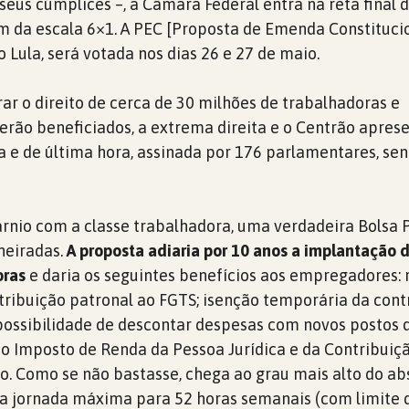
seus cúmplices –, a Câmara Federal entra na reta final 
im da escala 6×1. A PEC [Proposta de Emenda Constitucio
 Lula, será votada nos dias 26 e 27 de maio.
rar o direito de cerca de 30 milhões de trabalhadoras e
erão beneficiados, a extrema direita e o Centrão apre
e de última hora, assinada por 176 parlamentares, sen
rnio com a classe trabalhadora, uma verdadeira Bolsa 
nheiradas.
A proposta adiaria por 10 anos a implantação 
oras
e daria os seguintes benefícios aos empregadores:
ribuição patronal ao FGTS; isenção temporária da cont
 possibilidade de descontar despesas com novos postos 
do Imposto de Renda da Pessoa Jurídica e da Contribuiçã
do. Como se não bastasse, chega ao grau mais alto do a
a jornada máxima para 52 horas semanais (com limite 