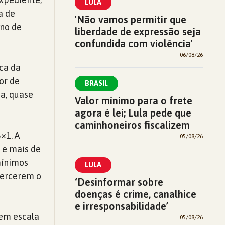
LULA
a de
'Não vamos permitir que
rno de
liberdade de expressão seja
confundida com violência'
06/08/26
ca da
or de
BRASIL
na, quase
Valor mínimo para o frete
agora é lei; Lula pede que
caminhoneiros fiscalizem
×1. A
05/08/26
 e mais de
mínimos
LULA
xercerem o
‘Desinformar sobre
doenças é crime, canalhice
e irresponsabilidade’
 em escala
05/08/26