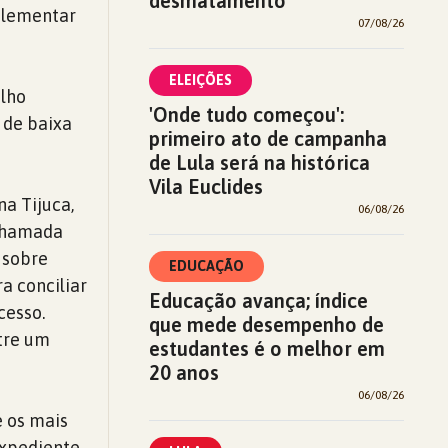
desmatamento
plementar
07/08/26
ELEIÇÕES
alho
'Onde tudo começou':
 de baixa
primeiro ato de campanha
de Lula será na histórica
Vila Euclides
na Tijuca,
06/08/26
 chamada
 sobre
EDUCAÇÃO
a conciliar
Educação avança; índice
cesso.
que mede desempenho de
tre um
estudantes é o melhor em
20 anos
06/08/26
e os mais
xpediente,