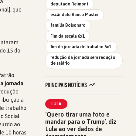
da
deputado Reimont
nal], que
escândalo Banco Master
família Bolsonaro
Fim da escala 6x1
sentaram
fim da jornada de trabalho 6x1
do 15 do
redução da jornada sem redução
de salário
Patrão
da jornada
PRINCIPAIS NOTÍCIAS
 redução
ribuição à
LULA
de trabalho
‘Quero tirar uma foto e
o Social
mandar para o Trump’, diz
bsurdo ao
Lula ao ver dados de
de 10 horas