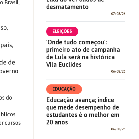
 Brasil,
desmatamento
07/08/26
so,
ELEIÇÕES
'Onde tudo começou':
pais,
primeiro ato de campanha
de Lula será na histórica
ade de
Vila Euclides
governo
06/08/26
EDUCAÇÃO
os do
Educação avança; índice
que mede desempenho de
estudantes é o melhor em
úblicos
20 anos
oncursos
06/08/26