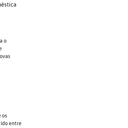
méstica
a o
e
novas
e os
uído entre