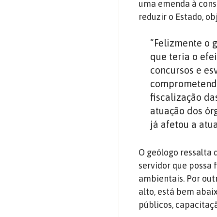
uma emenda à consti
reduzir o Estado, o
“Felizmente o 
que teria o efe
concursos e es
comprometendo 
fiscalização d
atuação dos ór
já afetou a atu
O geólogo ressalta 
servidor que possa f
ambientais. Por out
alto, está bem aba
públicos, capacitaç