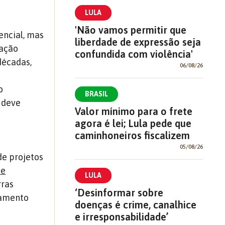
LULA
'Não vamos permitir que
encial, mas
liberdade de expressão seja
lação
confundida com violência'
décadas,
06/08/26
o
BRASIL
o deve
Valor mínimo para o frete
agora é lei; Lula pede que
caminhoneiros fiscalizem
05/08/26
de projetos
de
LULA
rras
‘Desinformar sobre
iamento
doenças é crime, canalhice
e irresponsabilidade’