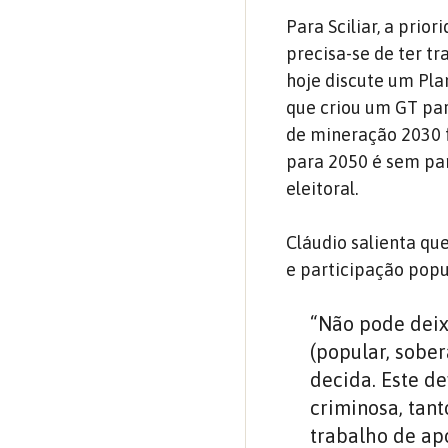
Para Sciliar, a pri
precisa-se de ter t
hoje discute um Pla
que criou um GT par
de mineração 2030 f
para 2050 é sem pa
eleitoral.
Cláudio salienta qu
e participação popu
“Não pode deix
(popular, sobe
decida. Este d
criminosa, tan
trabalho de ap