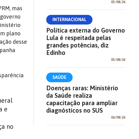
05/08/26
CPRM, mas
 governo
INTERNACIONAL
nistério
Política externa do Governo
um plano
Lula é respeitada pelas
ração desse
grandes potências, diz
mpanha
Edinho
05/08/26
nsparência
SAÚDE
Doenças raras: Ministério
da Saúde realiza
neral
capacitação para ampliar
a e
diagnósticos no SUS
06/08/26
ça no