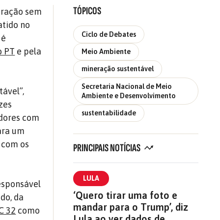
TÓPICOS
neração sem
atido no
Ciclo de Debates
 é
o PT
e pela
Meio Ambiente
.
mineração sustentável
Secretaria Nacional de Meio
tável”,
Ambiente e Desenvolvimento
zes
sustentabilidade
adores com
para um
 com os
PRINCIPAIS NOTÍCIAS
LULA
responsável
‘Quero tirar uma foto e
do, da
mandar para o Trump’, diz
C 32
como
Lula ao ver dados de