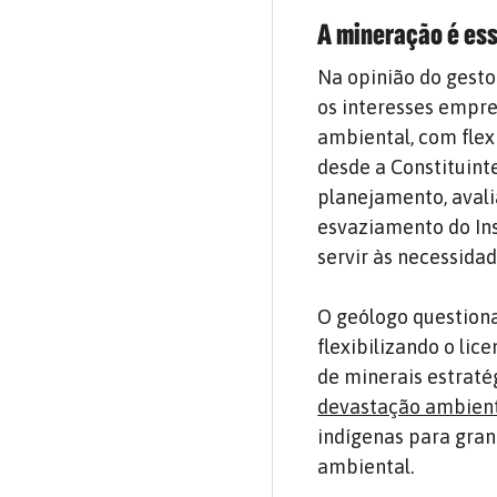
A mineração é es
Na opinião do gesto
os interesses empre
ambiental, com flex
desde a Constituinte
planejamento, aval
esvaziamento do Ins
servir às necessidad
O geólogo questiona
flexibilizando o li
de minerais estraté
devastação ambient
indígenas para gra
ambiental.