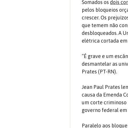
Somados os
dois co
pelos bloqueios orç
crescer. Os prejuíz
que temem não conse
desbloqueados. A Un
elétrica cortada em 
“É grave e um escân
desmantelar as unive
Prates (PT-RN).
Jean Paul Prates le
causa da Emenda Co
um corte criminoso 
governo federal em 
Paralelo aos bloque