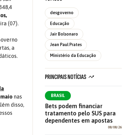
 348,4
desgoverno
os,
ra (07).
Educação
Jair Bolsonaro
Governo
Jean Paul Prates
tas, a
dáticos.
Ministério da Educação
PRINCIPAIS NOTÍCIAS
da
BRASIL
e maio
nas
lém disso,
Bets podem financiar
tratamento pelo SUS para
essos
dependentes em apostas
08/08/26