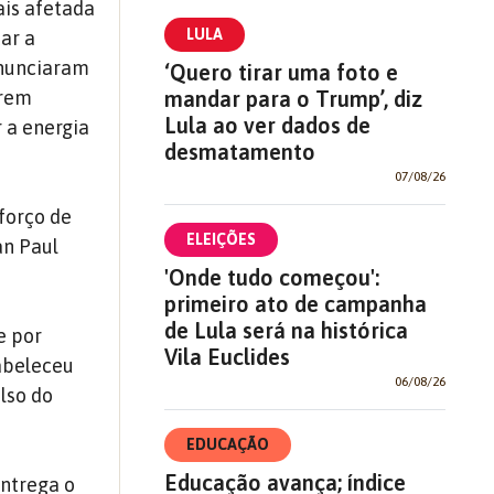
ais afetada
LULA
ar a
 anunciaram
‘Quero tirar uma foto e
mandar para o Trump’, diz
orem
Lula ao ver dados de
 a energia
desmatamento
07/08/26
forço de
ELEIÇÕES
an Paul
'Onde tudo começou':
primeiro ato de campanha
de Lula será na histórica
e por
Vila Euclides
abeleceu
06/08/26
lso do
EDUCAÇÃO
Educação avança; índice
ntrega o