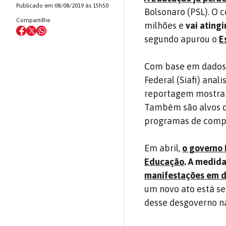
Publicado em 08/08/2019 às 15h50
Bolsonaro (PSL). O c
Compartilhe
milhões e
vai atingi
segundo apurou o
E
Com base em dados 
Federal (Siafi) ana
reportagem mostra q
Também são alvos do
programas de compu
Em abril,
o governo 
Educação
. A medida
manifestações em 
um novo ato está se
desse desgoverno n