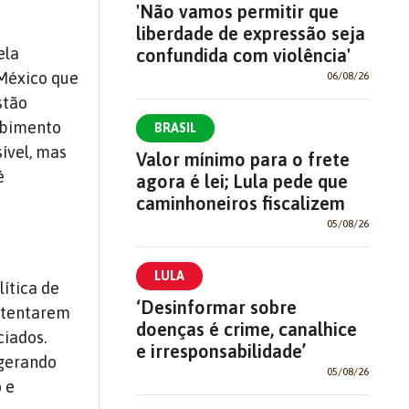
'Não vamos permitir que
liberdade de expressão seja
ela
confundida com violência'
 México que
06/08/26
stão
ebimento
BRASIL
ível, mas
Valor mínimo para o frete
é
agora é lei; Lula pede que
caminhoneiros fiscalizem
05/08/26
LULA
lítica de
‘Desinformar sobre
o tentarem
doenças é crime, canalhice
ciados.
e irresponsabilidade’
 gerando
05/08/26
 e