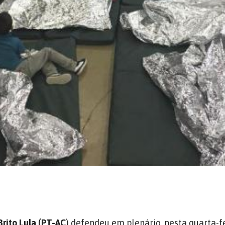
Brito Lula (PT-AC
) defendeu em
plenário
, nesta quarta-fe