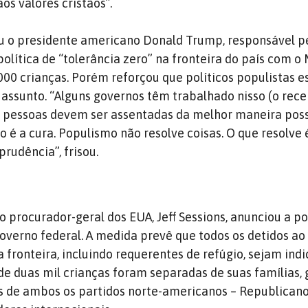
aos valores cristãos”.
ou o presidente americano Donald Trump, responsável p
lítica de “tolerância zero” na fronteira do país com o
.000 crianças. Porém reforçou que políticos populistas e
assunto. “Alguns governos têm trabalhado nisso (o rec
s pessoas devem ser assentadas da melhor maneira poss
o é a cura. Populismo não resolve coisas. O que resolve 
prudência”, frisou.
o procurador-geral dos EUA, Jeff Sessions, anunciou a po
governo federal. A medida prevê que todos os detidos a
 fronteira, incluindo requerentes de refúgio, sejam indi
de duas mil crianças foram separadas de suas famílias,
as de ambos os partidos norte-americanos – Republicano