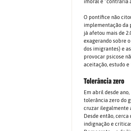
imoral e “contrária 
O pontífice não cit
implementação da po
já afetou mais de 2
exagerando sobre o 
dos imigrantes) e a
provocar psicose nã
aceitação, estudo e 
Tolerância zero
Em abril desde ano, 
tolerância zero do 
cruzar ilegalmente a
Desde então, cerca 
indignação e crític