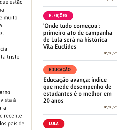
 que estão
na
ELEIÇÕES
be muito
'Onde tudo começou':
a
primeiro ato de campanha
s.
de Lula será na histórica
Vila Euclides
cia
06/08/26
ta triste
EDUCAÇÃO
Educação avança; índice
que mede desempenho de
verno
estudantes é o melhor em
vista à
20 anos
ara
06/08/26
ão recente
dos pais de
LULA