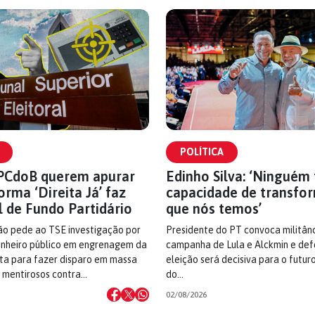
POLÍTICA
 PCdoB querem apurar
Edinho Silva: ‘Ninguém
orma ‘Direita Já’ faz
capacidade de transfo
l de Fundo Partidário
que nós temos’
o pede ao TSE investigação por
Presidente do PT convoca militân
dinheiro público em engrenagem da
campanha de Lula e Alckmin e de
ita para fazer disparo em massa
eleição será decisiva para o futuro
 mentirosos contra…
do…
02/08/2026