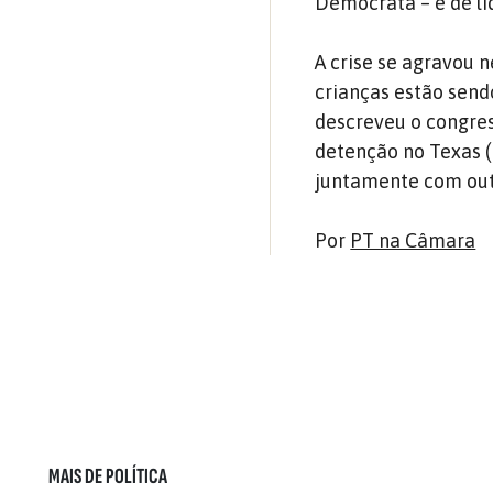
Democrata – e de lí
A crise se agravou
crianças estão send
descreveu o congres
detenção no Texas (
juntamente com outr
Por
PT na Câmara
MAIS DE POLÍTICA