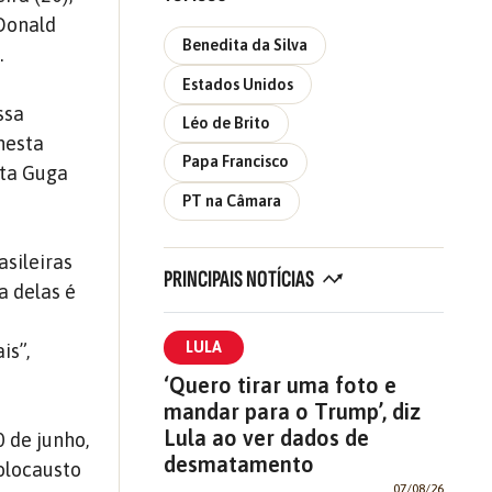
 Donald
Benedita da Silva
.
Estados Unidos
ssa
Léo de Brito
nesta
Papa Francisco
sta Guga
PT na Câmara
asileiras
PRINCIPAIS NOTÍCIAS
a delas é
LULA
is”,
‘Quero tirar uma foto e
mandar para o Trump’, diz
Lula ao ver dados de
0 de junho,
desmatamento
holocausto
07/08/26