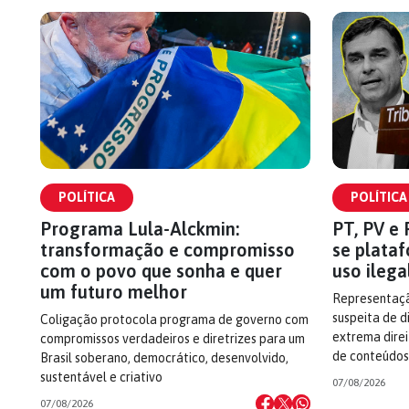
POLÍTICA
POLÍTICA
Programa Lula-Alckmin:
PT, PV e
transformação e compromisso
se plataf
com o povo que sonha e quer
uso ilega
um futuro melhor
Representaçã
suspeita de 
Coligação protocola programa de governo com
extrema dire
compromissos verdadeiros e diretrizes para um
de conteúdos
Brasil soberano, democrático, desenvolvido,
sustentável e criativo
07/08/2026
07/08/2026