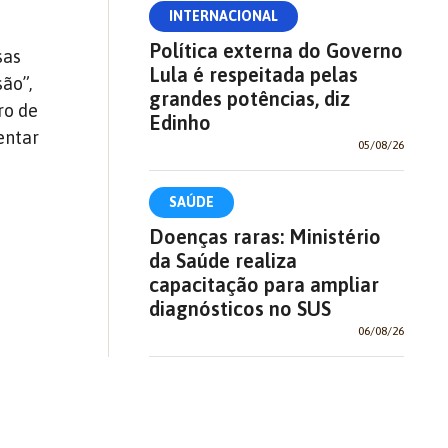
INTERNACIONAL
Política externa do Governo
sas
Lula é respeitada pelas
ão”,
grandes potências, diz
ro de
Edinho
entar
05/08/26
SAÚDE
Doenças raras: Ministério
da Saúde realiza
capacitação para ampliar
diagnósticos no SUS
06/08/26