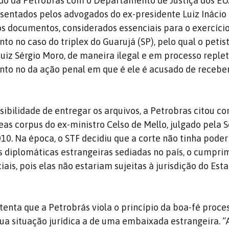
do da Petrobrás com o Departamento de Justiça dos EU
entados pelos advogados do ex-presidente Luiz Inácio 
 os documentos, considerados essenciais para o exercíci
anto no caso do triplex do Guarujá (SP), pelo qual o petist
uiz Sérgio Moro, de maneira ilegal e em processo reple
anto no da ação penal em que é ele é acusado de recebe
sibilidade de entregar os arquivos, a Petrobras citou c
s corpus do ex-ministro Celso de Mello, julgado pela 
0. Na época, o STF decidiu que a corte não tinha poder
 diplomáticas estrangeiras sediadas no país, o cumpri
ais, pois elas não estariam sujeitas à jurisdição do Est
tenta que a Petrobrás viola o princípio da boa-fé proce
sua situação jurídica a de uma embaixada estrangeira. “