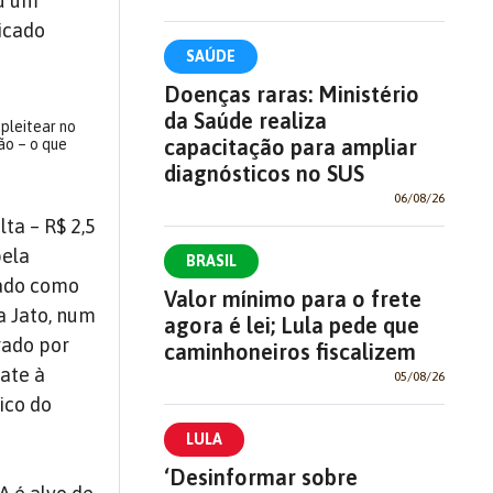
ou um
icado
SAÚDE
Doenças raras: Ministério
da Saúde realiza
pleitear no
capacitação para ampliar
ão – o que
diagnósticos no SUS
06/08/26
ta – R$ 2,5
pela
BRASIL
ciado como
Valor mínimo para o frete
a Jato, num
agora é lei; Lula pede que
rado por
caminhoneiros fiscalizem
ate à
05/08/26
ico do
LULA
‘Desinformar sobre