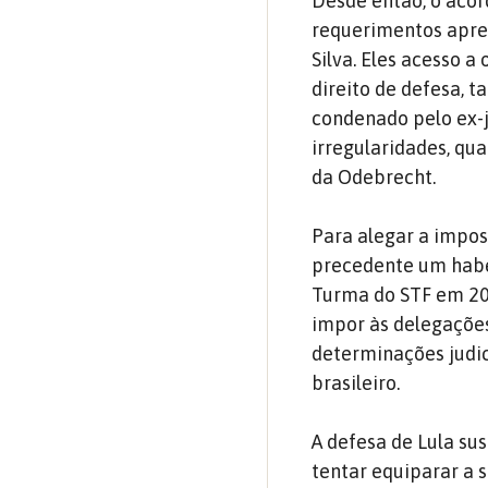
Desde então, o acor
requerimentos apres
Silva. Eles acesso a
direito de defesa, t
condenado pelo ex-j
irregularidades, qu
da Odebrecht.
Para alegar a impos
precedente um habea
Turma do STF em 201
impor às delegações
determinações judici
brasileiro.
A defesa de Lula sus
tentar equiparar a 