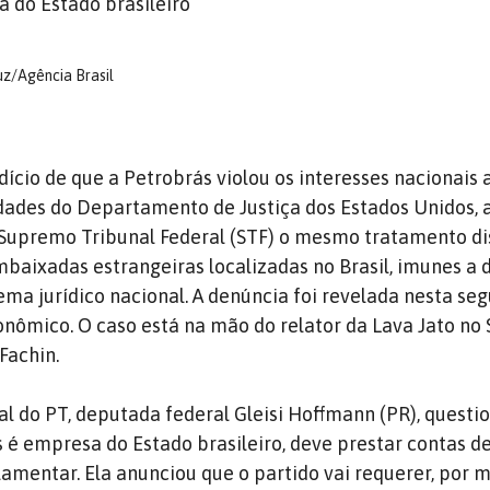
 do Estado brasileiro”
uz/Agência Brasil
dício de que a Petrobrás violou os interesses nacionais 
ades do Departamento de Justiça dos Estados Unidos, 
o Supremo Tribunal Federal (STF) o mesmo tratamento d
embaixadas estrangeiras localizadas no Brasil, imunes a 
ema jurídico nacional. A denúncia foi revelada nesta se
onômico. O caso está na mão do relator da Lava Jato no 
Fachin.
al do PT, deputada federal Gleisi Hoffmann (PR), questi
s é empresa do Estado brasileiro, deve prestar contas d
rlamentar. Ela anunciou que o partido vai requerer, por 