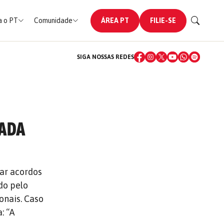
 o PT
Comunidade
ÁREA PT
FILIE-SE
SIGA NOSSAS REDES
XADA
rar acordos
do pelo
onais. Caso
: “A