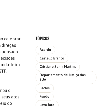
TÓPICOS
ao celebrar
a direção
Acordo
ispensado
decisões
Castello Branco
gunda-feira
Cristiano Zanin Martins
STF,
Departamento de Justiça dos
EUA
Fachin
onou o
e seus atos
Fundo
meio do
Lava Jato