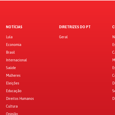
NOTÍCIAS
DIRETRIZES DO PT
C
Lula
Geral
N
Economia
E
Brasil
C
Internacional
M
Saúde
E
Mulheres
C
Eleições
D
Educação
S
Direitos Humanos
D
Cultura
Opinião