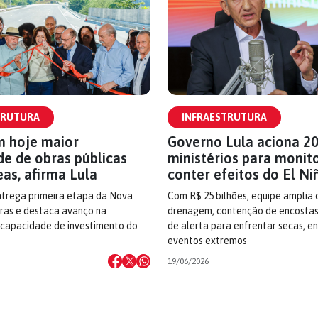
TRUTURA
INFRAESTRUTURA
m hoje maior
Governo Lula aciona 2
de de obras públicas
ministérios para monit
as, afirma Lula
conter efeitos do El Ni
ntrega primeira etapa da Nova
Com R$ 25 bilhões, equipe amplia 
aras e destaca avanço na
drenagem, contenção de encostas
capacidade de investimento do
de alerta para enfrentar secas, e
eventos extremos
19/06/2026