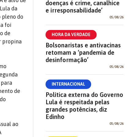
A é alvo de
doenças é crime, canalhice
Lula da
e irresponsabilidade’
o pleno do
05/08/26
a foi
to de
HORA DA VERDADE
r propina
Bolsonaristas e antivacinas
retomam a ‘pandemia de
desinformação’
omo
05/08/26
Segunda
 para
INTERNACIONAL
mento de
Política externa do Governo
ado
Lula é respeitada pelas
grandes potências, diz
Edinho
ssual ao
05/08/26
A