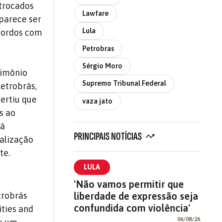
trocados
Lawfare
parece ser
Lula
acordos com
Petrobras
Sérgio Moro
rimônio
Supremo Tribunal Federal
letrobrás,
ertiu que
vaza jato
s ao
tá
PRINCIPAIS NOTÍCIAS
alização
te.
LULA
'Não vamos permitir que
liberdade de expressão seja
trobrás
confundida com violência'
ities and
06/08/26