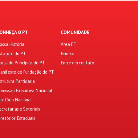
ONHEÇA O PT
COMUNIDADE
ossa História
Área PT
statuto do PT
Filie-se
arta de Princípios do PT
Entre em contato
anifesto de Fundação do PT
strutura Partidária
omissão Executiva Nacional
iretório Nacional
ecretarias e Setoriais
iretórios Estaduais