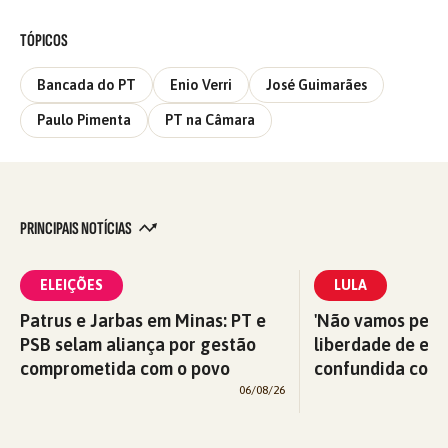
TÓPICOS
Bancada do PT
Enio Verri
José Guimarães
Paulo Pimenta
PT na Câmara
PRINCIPAIS NOTÍCIAS
ELEIÇÕES
LULA
Patrus e Jarbas em Minas: PT e
'Não vamos perm
PSB selam aliança por gestão
liberdade de exp
comprometida com o povo
confundida com v
06/08/26