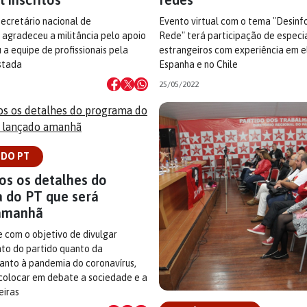
secretário nacional de
Evento virtual com o tema "Desin
agradeceu a militância pelo apoio
Rede" terá participação de especia
 a equipe de profissionais pela
estrangeiros com experiência em e
stada
Espanha e no Chile
25/05/2022
 DO PT
os os detalhes do
 do PT que será
amanhã
 com o objetivo de divulgar
anto do partido quanto da
anto à pandemia do coronavírus,
olocar em debate a sociedade e a
eiras