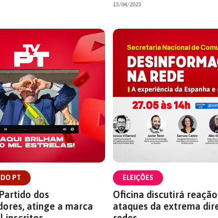
13/04/2023
 DO PT
ELEIÇÕES
Partido dos
Oficina discutirá reação
ores, atinge a marca
ataques da extrema dire
l inscritos
redes