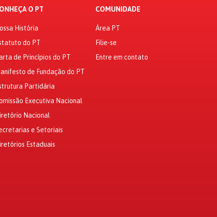
ONHEÇA O PT
COMUNIDADE
ossa História
Área PT
statuto do PT
Filie-se
arta de Princípios do PT
Entre em contato
anifesto de Fundação do PT
strutura Partidária
omissão Executiva Nacional
iretório Nacional
ecretarias e Setoriais
iretórios Estaduais