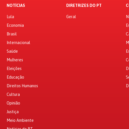
NOTÍCIAS
DIRETRIZES DO PT
C
Lula
Geral
N
Economia
E
Brasil
C
Internacional
M
Saúde
E
Mulheres
C
Eleições
D
Educação
S
Direitos Humanos
D
Cultura
Opinião
Justiça
Meio Ambiente