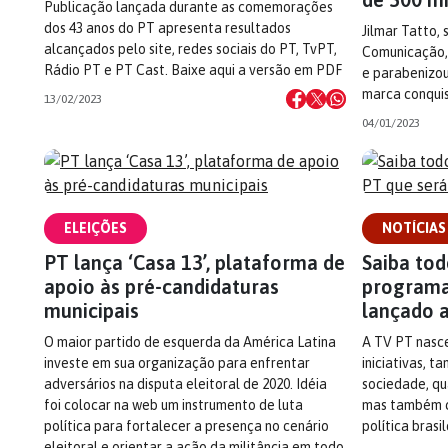
Publicação lançada durante as comemorações
dos 43 anos do PT apresenta resultados
Jilmar Tatto, 
alcançados pelo site, redes sociais do PT, TvPT,
Comunicação, 
Rádio PT e PT Cast. Baixe aqui a versão em PDF
e parabenizou
marca conqui
13/02/2023
04/01/2023
ELEIÇÕES
NOTÍCIAS
PT lança ‘Casa 13’, plataforma de
Saiba tod
apoio às pré-candidaturas
programa
municipais
lançado 
O maior partido de esquerda da América Latina
A TV PT nasce
investe em sua organização para enfrentar
iniciativas, t
adversários na disputa eleitoral de 2020. Idéia
sociedade, qu
foi colocar na web um instrumento de luta
mas também c
política para fortalecer a presença no cenário
política brasil
eleitoral e orientar a ação da militância em todo