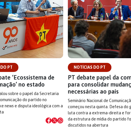
 DO PT
NOTÍCIAS DO PT
bate ‘Ecossistema de
PT debate papel da co
mação’ no estado
para consolidar mudan
necessárias ao país
falou sobre o papel da Secretaria
Comunicação do partido no
Seminário Nacional de Comunicaç
e news e disputa ideológica com a
começou nesta quinta. Defesa do g
ta
luta contra a extrema-direita e fo
da estrutura de mídia do partido f
discutidos na abertura