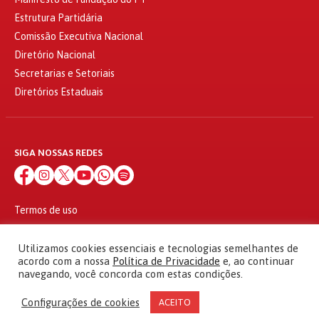
Estrutura Partidária
Comissão Executiva Nacional
Diretório Nacional
Secretarias e Setoriais
Diretórios Estaduais
SIGA NOSSAS REDES
Termos de uso
Política de privacidade
© 2010 - 2026
Utilizamos cookies essenciais e tecnologias semelhantes de
Partido dos Trabalhadores Todos os direitos reservados
acordo com a nossa
Política de Privacidade
e, ao continuar
navegando, você concorda com estas condições.
Configurações de cookies
ACEITO