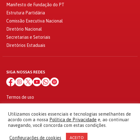
Manifesto de Fundação do PT
Estrutura Partidária
Comissão Executiva Nacional
Diretório Nacional
Secretarias e Setoriais
Diretórios Estaduais
SIGA NOSSAS REDES
Termos de uso
Política de privacidade
© 2010 - 2026
Utilizamos cookies essenciais e tecnologias semelhantes de
Partido dos Trabalhadores Todos os direitos reservados
acordo com a nossa
Política de Privacidade
e, ao continuar
navegando, você concorda com estas condições.
Configurações de cookies
ACEITO