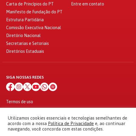
Carta de Princípios do PT
Entre em contato
Manifesto de Fundação do PT
Estrutura Partidária
Comissão Executiva Nacional
Diretório Nacional
Secretarias e Setoriais
Diretórios Estaduais
SIGA NOSSAS REDES
Termos de uso
Política de privacidade
© 2010 - 2026
Utilizamos cookies essenciais e tecnologias semelhantes de
Partido dos Trabalhadores Todos os direitos reservados
acordo com a nossa
Política de Privacidade
e, ao continuar
navegando, você concorda com estas condições.